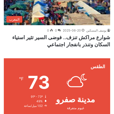
المغرب
يوسف المسكين
2025-06-20
0
0
شوارع مراكش تنزف.. فوضى السير تثير استياء
السكان وتنذر بانفجار اجتماعي
الطقس
73
℉
مدينة صفرو
91º - 73º
49%
1.52 ميل/ساعة
غيوم متفرقة