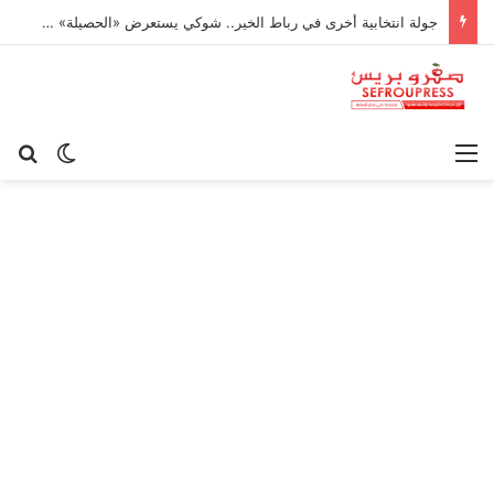
جولة انتخابية أخرى في رباط الخير.. شوكي يستعرض «الحصيلة» في إقليم لم يحصد من الحكومة سوى الزيارات!
القائمة
بح
الوضع ا