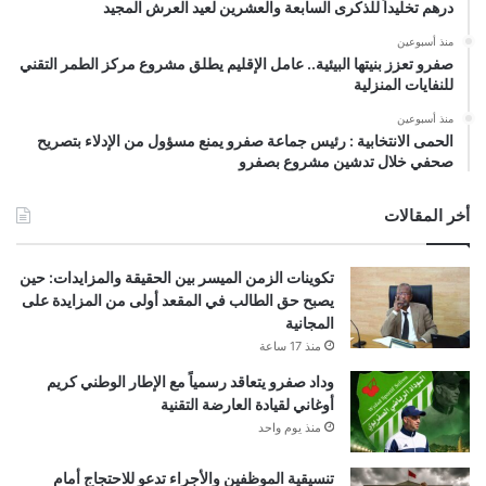
درهم تخليداً للذكرى السابعة والعشرين لعيد العرش المجيد
منذ أسبوعين
صفرو تعزز بنيتها البيئية.. عامل الإقليم يطلق مشروع مركز الطمر التقني
للنفايات المنزلية
منذ أسبوعين
الحمى الانتخابية : رئيس جماعة صفرو يمنع مسؤول من الإدلاء بتصريح
صحفي خلال تدشين مشروع بصفرو
أخر المقالات
تكوينات الزمن الميسر بين الحقيقة والمزايدات: حين
يصبح حق الطالب في المقعد أولى من المزايدة على
المجانية
منذ 17 ساعة
وداد صفرو يتعاقد رسمياً مع الإطار الوطني كريم
أوغاني لقيادة العارضة التقنية
منذ يوم واحد
تنسيقية الموظفين والأجراء تدعو للاحتجاج أمام