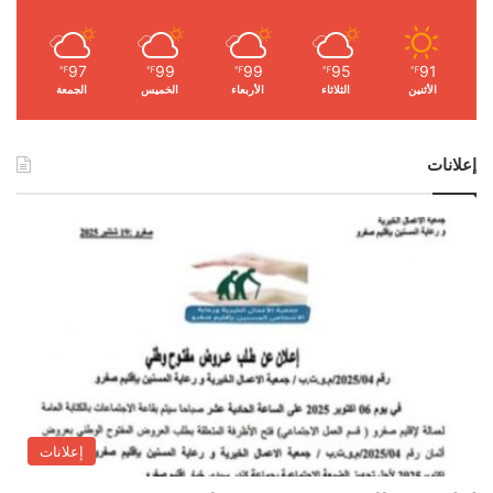
97
99
99
95
91
℉
℉
℉
℉
℉
الأثنين
الثلاثاء
الأربعاء
الخميس
الجمعة
إعلانات
إعلانات