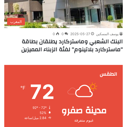
المغرب
يوسف المسكين
2025-05-27
0
0
البنك الشعبي وماستركارد يطلقان بطاقة
“ماستركارد بلاتينوم” لفئة الزبناء المميزين
الطقس
72
℉
مدينة صفرو
92º - 72º
52%
2.84 ميل/ساعة
غيوم متفرقة