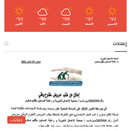
93
96
98
97
92
℉
℉
℉
℉
℉
الخميس
الجمعة
السبت
الأحد
الأثنين
إعلانات
إعلانات