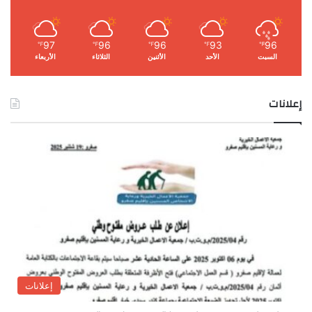
97
96
96
93
96
℉
℉
℉
℉
℉
السبت
الأحد
الأثنين
الثلاثاء
الأربعاء
إعلانات
إعلانات