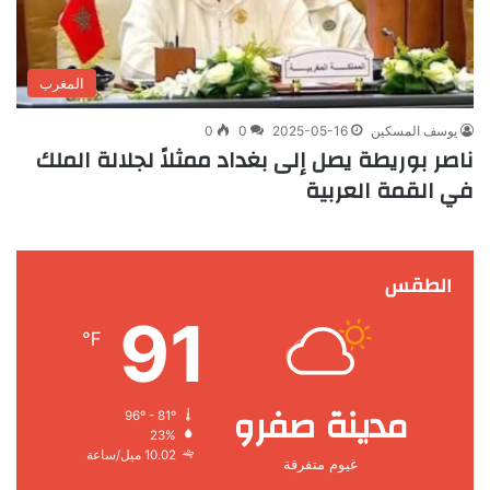
المغرب
يوسف المسكين
2025-05-16
0
0
ناصر بوريطة يصل إلى بغداد ممثلاً لجلالة الملك
في القمة العربية
الطقس
91
℉
مدينة صفرو
96º - 81º
23%
10.02 ميل/ساعة
غيوم متفرقة