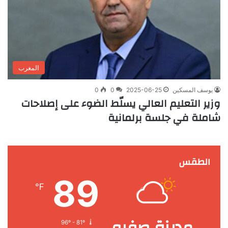
المغرب
يوسف المسكين
2025-06-25
0
0
وزير التعليم العالي يسلّط الضوء على إصلاحات
شاملة في جلسة برلمانية
الطقس
89
℉
مدينة صفرو
96º - 81º