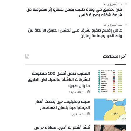
منذ أسبوع واحد
فتح تحقيق في وفاة طبيب يعمل بصفرو إثر سقوطه من
شرفة شقته بمدينة فاس
منذ أسبوع واحد
عامل إقليم صفرو يشرف على تدشين الطريق الرابطة بين
رباط الخير وجماعة إغزران
أخر المقالات
المغرب ضمن أفضل 100 منظومة
للشركات الناشئة عالميا.. لكن الطريق
ما يزال طويلا
منذ 38 دقيقة
سبتة ومليلية… حين يتحدث أنصار
الديمقراطية بلسان الاستعمار
منذ ساعتين
ثلاثة أشهر بلا أجور.. معاناة حراس