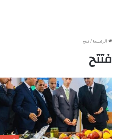
الرئيسية
/
فتتح
فتتح
غير مصن