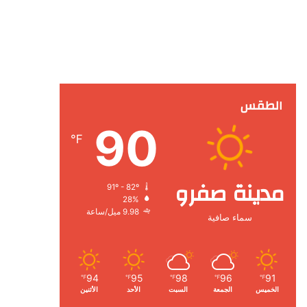
الطقس
90
℉
مدينة صفرو
91º - 82º
28%
9.98 ميل/ساعة
سماء صافية
94
95
98
96
91
℉
℉
℉
℉
℉
الخميس
الجمعة
السبت
الأحد
الأثنين