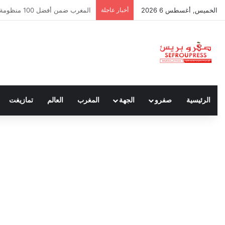
الخميس, أغسطس 6 2026
أخبار عاجلة
سبتة ومليلية… حين يتحدث أنصار ا
الرئيسية
صفرو
الجهة
المغرب
العالم
تمازيغت