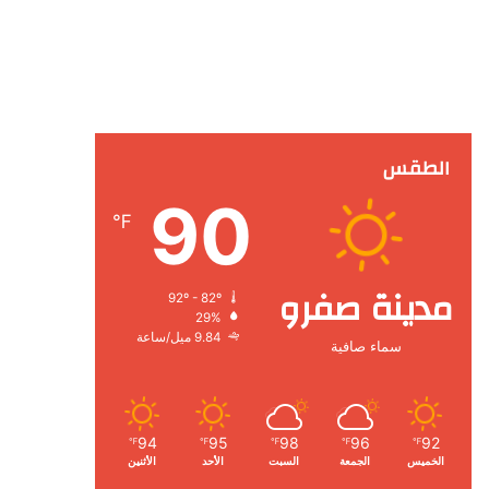
الطقس
90
℉
مدينة صفرو
92º - 82º
29%
9.84 ميل/ساعة
سماء صافية
94
95
98
96
92
℉
℉
℉
℉
℉
الخميس
الجمعة
السبت
الأحد
الأثنين