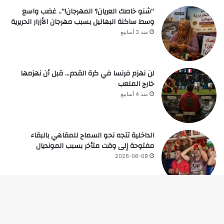
“شنو خاصك العريان؟ المهرجان!”.. غضب واسع
وسط ساكنة البهاليل بسبب مهرجان الأزرار الحريرية
منذ 3 أسابيع
لن نهزم فرنسا في كرة القدم… قبل أن نهزمها
خارج الملعب
منذ 4 أسابيع
الداخلية تتجه نحو السماح للمقاهي بالبقاء
مفتوحة إلى وقت متأخر بسبب المونديال
2026-06-09
زر
© حقوق النشر 2026، جميع الحقوق محفوظة |