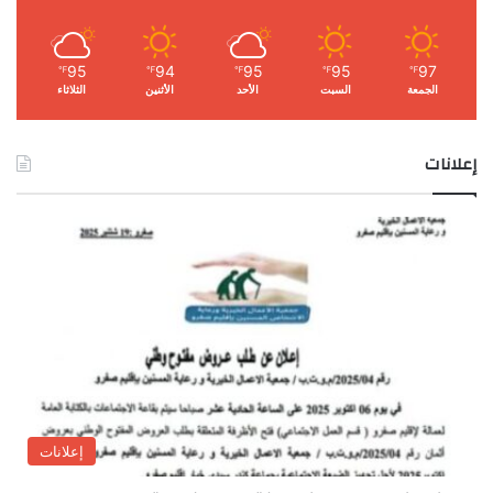
95
94
95
95
97
℉
℉
℉
℉
℉
الجمعة
السبت
الأحد
الأثنين
الثلاثاء
إعلانات
إعلانات