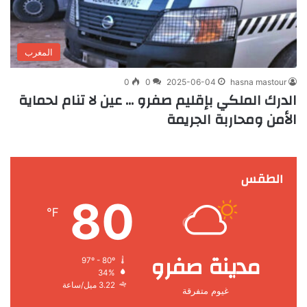
المغرب
0
0
2025-06-04
hasna mastour
الدرك الملكي بإقليم صفرو … عين لا تنام لحماية
الأمن ومحاربة الجريمة
الطقس
80
℉
مدينة صفرو
97º - 80º
34%
3.22 ميل/ساعة
غيوم متفرقة