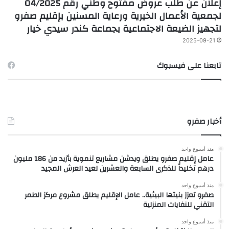
إعلان عن طلب عروض مفتوح وطني رقم 04/2025
لجمعية الأعمال الخيرية ورعاية المسنين بإقليم صفرو
لتجهيز الضيعة الاجتماعية بجماعة كندر سيدي خيار
2025-09-21
تابعنا على فيسبوك
أخبار صفرو
منذ أسبوع واحد
عامل إقليم صفرو يطلق ويدشن مشاريع تنموية بأزيد من 186 مليون
درهم تخليداً للذكرى السابعة والعشرين لعيد العرش المجيد
منذ أسبوع واحد
صفرو تعزز بنيتها البيئية.. عامل الإقليم يطلق مشروع مركز الطمر
التقني للنفايات المنزلية
منذ أسبوع واحد