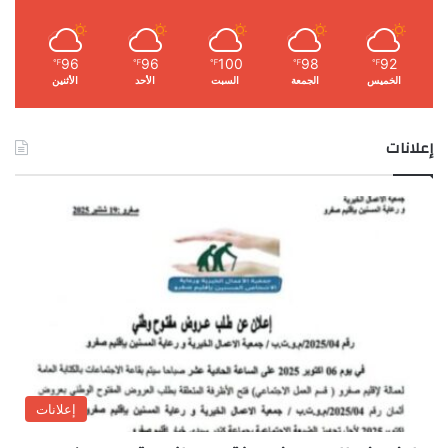
96
96
100
98
92
℉
℉
℉
℉
℉
الخميس
الجمعة
السبت
الأحد
الأثنين
إعلانات
إعلانات