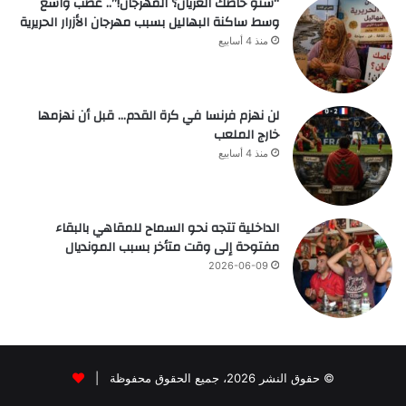
“شنو خاصك العريان؟ المهرجان!”.. غضب واسع
وسط ساكنة البهاليل بسبب مهرجان الأزرار الحريرية
منذ 4 أسابيع
لن نهزم فرنسا في كرة القدم… قبل أن نهزمها
خارج الملعب
منذ 4 أسابيع
الداخلية تتجه نحو السماح للمقاهي بالبقاء
مفتوحة إلى وقت متأخر بسبب المونديال
2026-06-09
© حقوق النشر 2026، جميع الحقوق محفوظة |