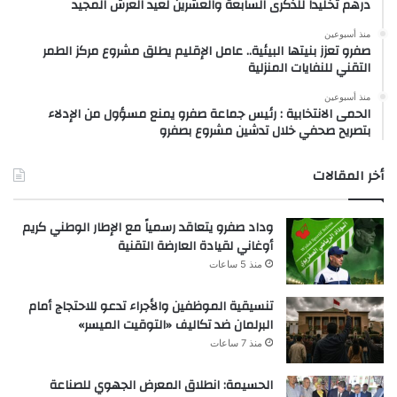
درهم تخليداً للذكرى السابعة والعشرين لعيد العرش المجيد
منذ أسبوعين
صفرو تعزز بنيتها البيئية.. عامل الإقليم يطلق مشروع مركز الطمر
التقني للنفايات المنزلية
منذ أسبوعين
الحمى الانتخابية : رئيس جماعة صفرو يمنع مسؤول من الإدلاء
بتصريح صحفي خلال تدشين مشروع بصفرو
أخر المقالات
وداد صفرو يتعاقد رسمياً مع الإطار الوطني كريم
أوغاني لقيادة العارضة التقنية
منذ 5 ساعات
تنسيقية الموظفين والأجراء تدعو للاحتجاج أمام
البرلمان ضد تكاليف «التوقيت الميسر»
منذ 7 ساعات
الحسيمة: انطلاق المعرض الجهوي للصناعة