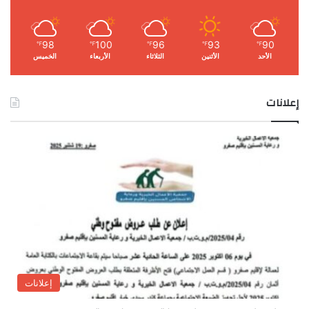
98
100
96
93
90
℉
℉
℉
℉
℉
الأحد
الأثنين
الثلاثاء
الأربعاء
الخميس
إعلانات
إعلانات