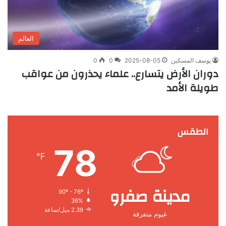
العالم
يوسف المسكين
2025-08-05
0
0
دوران الأرض يتسارع.. علماء يحذرون من عواقب
طويلة الأمد
الطقس
78
℉
مدينة صفرو
90º - 76º
36%
2.39 ميل/ساعة
غيوم متفرقة