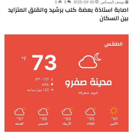
يوسف المسكين
2025-09-20
0
0
اصابة استاذة بعضة كلب برشيد والقلق المتزايد
بين السكان
الطقس
73
℉
مدينة صفرو
91º - 73º
49%
1.52 ميل/ساعة
غيوم متفرقة
97
99
99
95
91
℉
℉
℉
℉
℉
الأثنين
الثلاثاء
الأربعاء
الخميس
الجمعة