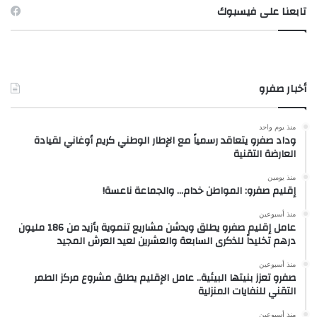
تابعنا على فيسبوك
أخبار صفرو
منذ يوم واحد
وداد صفرو يتعاقد رسمياً مع الإطار الوطني كريم أوغاني لقيادة
العارضة التقنية
منذ يومين
إقليم صفرو: المواطن خدام… والجماعة ناعسة!
منذ أسبوعين
عامل إقليم صفرو يطلق ويدشن مشاريع تنموية بأزيد من 186 مليون
درهم تخليداً للذكرى السابعة والعشرين لعيد العرش المجيد
منذ أسبوعين
صفرو تعزز بنيتها البيئية.. عامل الإقليم يطلق مشروع مركز الطمر
التقني للنفايات المنزلية
منذ أسبوعين