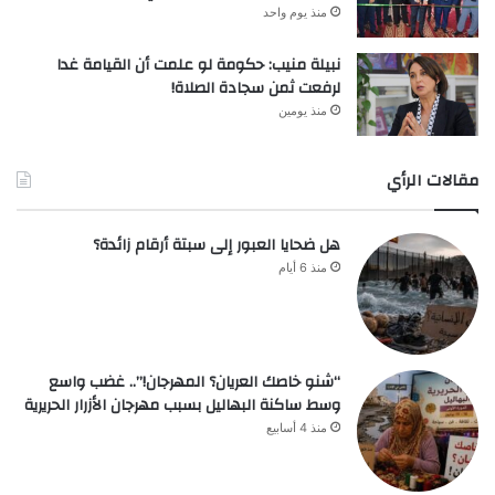
منذ يوم واحد
نبيلة منيب: حكومة لو علمت أن القيامة غدا
لرفعت ثمن سجادة الصلاة!
منذ يومين
مقالات الرأي
هل ضحايا العبور إلى سبتة أرقام زائدة؟
منذ 6 أيام
“شنو خاصك العريان؟ المهرجان!”.. غضب واسع
وسط ساكنة البهاليل بسبب مهرجان الأزرار الحريرية
منذ 4 أسابيع