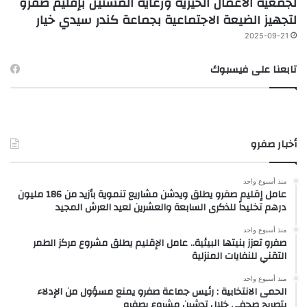
لجمعية الأعمال الخيرية ورعاية المسنين بإقليم صفرو
لتجهيز الضيعة الاجتماعية بجماعة كندر سيدي خيار
2025-09-21
تابعنا على فيسبوك
أخبار صفرو
منذ أسبوع واحد
عامل إقليم صفرو يطلق ويدشن مشاريع تنموية بأزيد من 186 مليون
درهم تخليداً للذكرى السابعة والعشرين لعيد العرش المجيد
منذ أسبوع واحد
صفرو تعزز بنيتها البيئية.. عامل الإقليم يطلق مشروع مركز الطمر
التقني للنفايات المنزلية
منذ أسبوع واحد
الحمى الانتخابية : رئيس جماعة صفرو يمنع مسؤول من الإدلاء
بتصريح صحفي خلال تدشين مشروع بصفرو