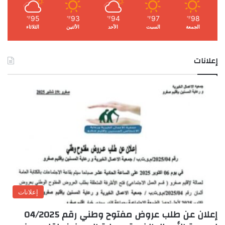
95
93
94
97
98
℉
℉
℉
℉
℉
الجمعة
السبت
الأحد
الأثنين
الثلاثاء
إعلانات
إعلانات
إعلان عن طلب عروض مفتوح وطني رقم 04/2025