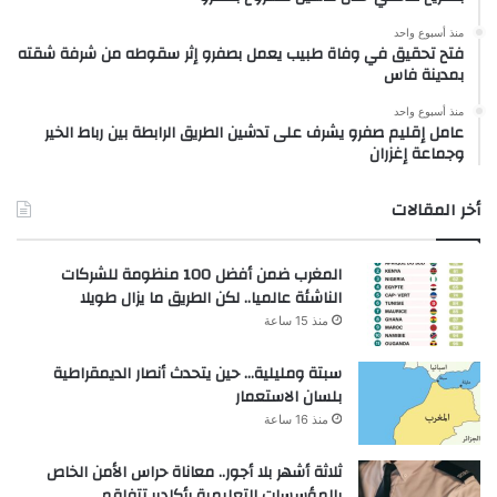
منذ أسبوع واحد
فتح تحقيق في وفاة طبيب يعمل بصفرو إثر سقوطه من شرفة شقته
بمدينة فاس
منذ أسبوع واحد
عامل إقليم صفرو يشرف على تدشين الطريق الرابطة بين رباط الخير
وجماعة إغزران
أخر المقالات
المغرب ضمن أفضل 100 منظومة للشركات
الناشئة عالميا.. لكن الطريق ما يزال طويلا
منذ 15 ساعة
سبتة ومليلية… حين يتحدث أنصار الديمقراطية
بلسان الاستعمار
منذ 16 ساعة
ثلاثة أشهر بلا أجور.. معاناة حراس الأمن الخاص
بالمؤسسات التعليمية بأكادير تتفاقم