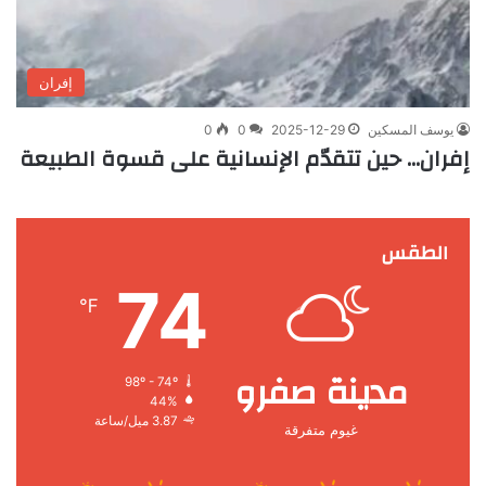
إفران
يوسف المسكين
2025-12-29
0
0
إفران… حين تتقدّم الإنسانية على قسوة الطبيعة
الطقس
74
℉
مدينة صفرو
98º - 74º
44%
3.87 ميل/ساعة
غيوم متفرقة