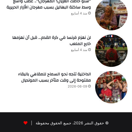
“شنو خاصك العريان؟ المهرجان!”.. غضب واسع
وسط ساكنة البهاليل بسبب مهرجان الأزرار الحريرية
منذ 4 أسابيع
لن نهزم فرنسا في كرة القدم… قبل أن نهزمها
خارج الملعب
منذ 4 أسابيع
الداخلية تتجه نحو السماح للمقاهي بالبقاء
مفتوحة إلى وقت متأخر بسبب المونديال
2026-06-09
© حقوق النشر 2026، جميع الحقوق محفوظة |