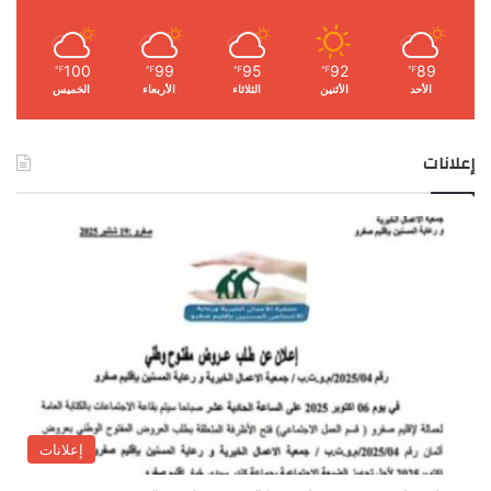
100
99
95
92
89
℉
℉
℉
℉
℉
الأحد
الأثنين
الثلاثاء
الأربعاء
الخميس
إعلانات
إعلانات