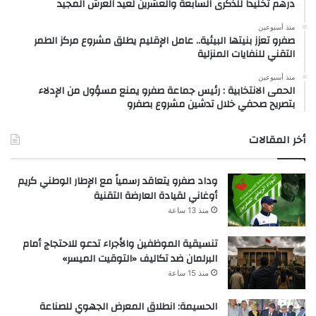
درهم تخليداً للذكرى السابعة والعشرين لعيد العرش المجيد
منذ أسبوعين
صفرو تعزز بنيتها البيئية.. عامل الإقليم يطلق مشروع مركز الطمر
التقني للنفايات المنزلية
منذ أسبوعين
الحمى الانتخابية : رئيس جماعة صفرو يمنع مسؤول من الإدلاء
بتصريح صحفي خلال تدشين مشروع بصفرو
أخر المقالات
وداد صفرو يتعاقد رسمياً مع الإطار الوطني كريم
أوغاني لقيادة العارضة التقنية
منذ 13 ساعة
تنسيقية الموظفين والأجراء تدعو للاحتجاج أمام
البرلمان ضد تكاليف «التوقيت الميسر»
منذ 15 ساعة
الحسيمة: انطلاق المعرض الجهوي للصناعة