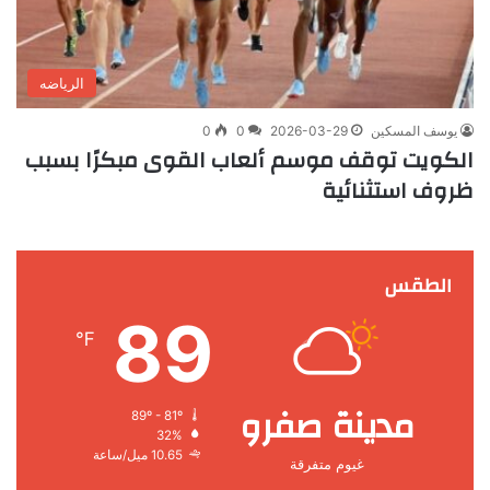
الرياضه
يوسف المسكين
2026-03-29
0
0
الكويت توقف موسم ألعاب القوى مبكرًا بسبب
ظروف استثنائية
الطقس
89
℉
مدينة صفرو
89º - 81º
32%
10.65 ميل/ساعة
غيوم متفرقة