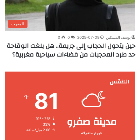
المغرب
يوسف المسكين
2025-07-09
0
0
حين يتحول الحجاب إلى جريمة.. هل بلغت الوقاحة
حد طرد المحجبات من فضاءات سياحية مغربية؟
الطقس
81
℉
مدينة صفرو
91º - 76º
33%
2.68 ميل/ساعة
غيوم متفرقة