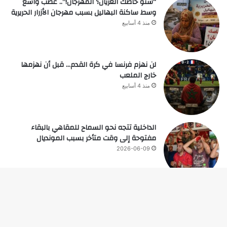
“شنو خاصك العريان؟ المهرجان!”.. غضب واسع
وسط ساكنة البهاليل بسبب مهرجان الأزرار الحريرية
منذ 4 أسابيع
لن نهزم فرنسا في كرة القدم… قبل أن نهزمها
خارج الملعب
منذ 4 أسابيع
الداخلية تتجه نحو السماح للمقاهي بالبقاء
مفتوحة إلى وقت متأخر بسبب المونديال
2026-06-09
زر
© حقوق النشر 2026، جميع الحقوق محفوظة |