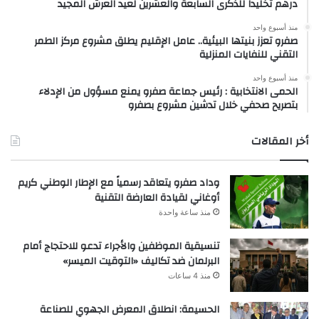
درهم تخليداً للذكرى السابعة والعشرين لعيد العرش المجيد
منذ أسبوع واحد
صفرو تعزز بنيتها البيئية.. عامل الإقليم يطلق مشروع مركز الطمر
التقني للنفايات المنزلية
منذ أسبوع واحد
الحمى الانتخابية : رئيس جماعة صفرو يمنع مسؤول من الإدلاء
بتصريح صحفي خلال تدشين مشروع بصفرو
أخر المقالات
وداد صفرو يتعاقد رسمياً مع الإطار الوطني كريم
أوغاني لقيادة العارضة التقنية
منذ ساعة واحدة
تنسيقية الموظفين والأجراء تدعو للاحتجاج أمام
البرلمان ضد تكاليف «التوقيت الميسر»
منذ 4 ساعات
الحسيمة: انطلاق المعرض الجهوي للصناعة