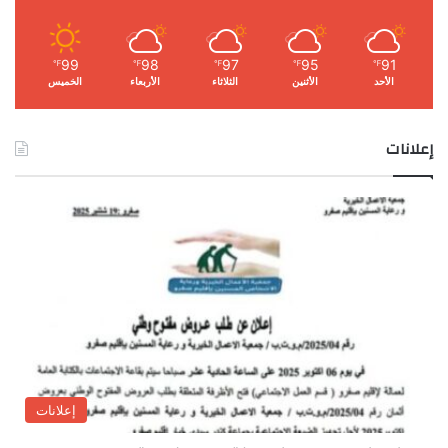
99
98
97
95
91
℉
℉
℉
℉
℉
الأحد
الأثنين
الثلاثاء
الأربعاء
الخميس
إعلانات
إعلانات