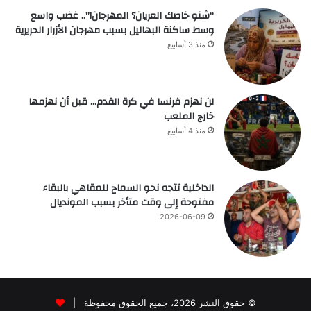
“شنو خاصك العريان؟ المهرجان!”.. غضب واسع
وسط ساكنة البهاليل بسبب مهرجان الأزرار الحريرية
منذ 3 أسابيع
لن نهزم فرنسا في كرة القدم… قبل أن نهزمها
خارج الملعب
منذ 4 أسابيع
الداخلية تتجه نحو السماح للمقاهي بالبقاء
مفتوحة إلى وقت متأخر بسبب المونديال
2026-06-09
© حقوق النشر 2026، جميع الحقوق محفوظة |