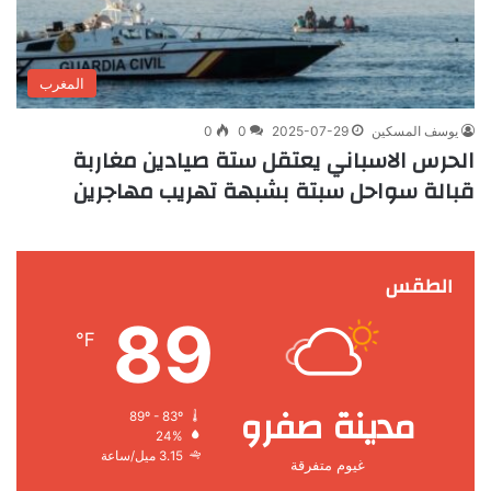
المغرب
يوسف المسكين
2025-07-29
0
0
الحرس الاسباني يعتقل ستة صيادين مغاربة
قبالة سواحل سبتة بشبهة تهريب مهاجرين
الطقس
89
℉
مدينة صفرو
89º - 83º
24%
3.15 ميل/ساعة
غيوم متفرقة