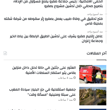
الحمى الانتخابية : رئيس جماعة صفرو يمنع مسؤول من الإدلاء
بتصريح صحفي خلال تدشين مشروع بصفرو
منذ أسبوع واحد
فتح تحقيق في وفاة طبيب يعمل بصفرو إثر سقوطه من شرفة شقته
بمدينة فاس
منذ أسبوع واحد
عامل إقليم صفرو يشرف على تدشين الطريق الرابطة بين رباط الخير
وجماعة إغزران
أخر المقالات
العثور على جثتين في حالة تحلل داخل منزلين
بفاس يثير استنفار السلطات الأمنية
منذ 4 ساعات
جمعية استقلالية في جزر البليار: سيادة المغرب
على سبتة ومليلية “مسألة وقت”
منذ 7 ساعات