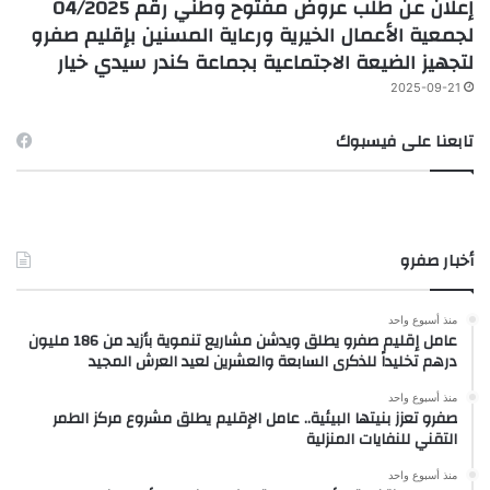
إعلان عن طلب عروض مفتوح وطني رقم 04/2025
لجمعية الأعمال الخيرية ورعاية المسنين بإقليم صفرو
لتجهيز الضيعة الاجتماعية بجماعة كندر سيدي خيار
2025-09-21
تابعنا على فيسبوك
أخبار صفرو
منذ أسبوع واحد
عامل إقليم صفرو يطلق ويدشن مشاريع تنموية بأزيد من 186 مليون
درهم تخليداً للذكرى السابعة والعشرين لعيد العرش المجيد
منذ أسبوع واحد
صفرو تعزز بنيتها البيئية.. عامل الإقليم يطلق مشروع مركز الطمر
التقني للنفايات المنزلية
منذ أسبوع واحد