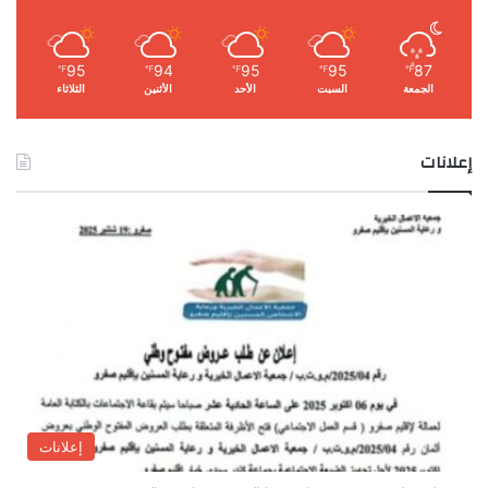
95
94
95
95
87
℉
℉
℉
℉
℉
الجمعة
السبت
الأحد
الأثنين
الثلاثاء
إعلانات
إعلانات