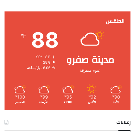
الطقس
88
℉
مدينة صفرو
90º - 81º
28%
6.96 ميل/ساعة
غيوم متفرقة
100
99
95
92
90
℉
℉
℉
℉
℉
الأحد
الأثنين
الثلاثاء
الأربعاء
الخميس
إعلانات