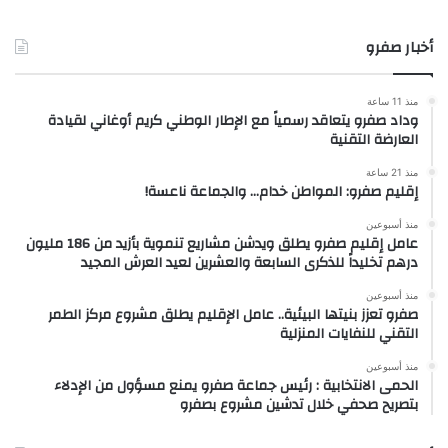
أخبار صفرو
منذ 11 ساعة
وداد صفرو يتعاقد رسمياً مع الإطار الوطني كريم أوغاني لقيادة
العارضة التقنية
منذ 21 ساعة
إقليم صفرو: المواطن خدام… والجماعة ناعسة!
منذ أسبوعين
عامل إقليم صفرو يطلق ويدشن مشاريع تنموية بأزيد من 186 مليون
درهم تخليداً للذكرى السابعة والعشرين لعيد العرش المجيد
منذ أسبوعين
صفرو تعزز بنيتها البيئية.. عامل الإقليم يطلق مشروع مركز الطمر
التقني للنفايات المنزلية
منذ أسبوعين
الحمى الانتخابية : رئيس جماعة صفرو يمنع مسؤول من الإدلاء
بتصريح صحفي خلال تدشين مشروع بصفرو