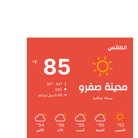
الطقس
85
℉
مدينة صفرو
92º - 84º
33%
6.46 ميل/ساعة
سماء صافية
94
96
99
95
92
℉
℉
℉
℉
℉
الخميس
الجمعة
السبت
الأحد
الأثنين