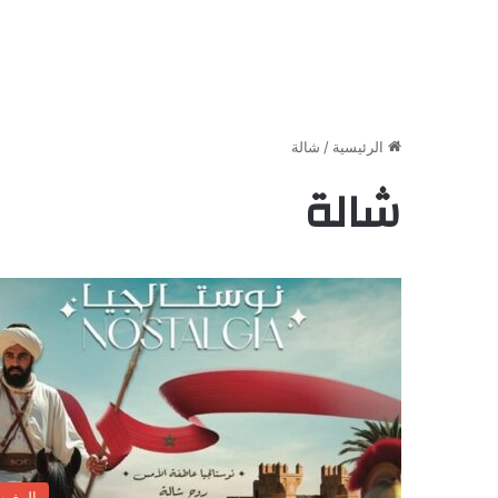
الرئيسية
/
شالة
شالة
المغر