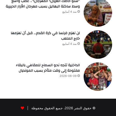
“شنو خاصك العريان؟ المهرجان!”.. غضب واسع
وسط ساكنة البهاليل بسبب مهرجان الأزرار الحريرية
منذ 4 أسابيع
لن نهزم فرنسا في كرة القدم… قبل أن نهزمها
خارج الملعب
منذ 4 أسابيع
الداخلية تتجه نحو السماح للمقاهي بالبقاء
مفتوحة إلى وقت متأخر بسبب المونديال
2026-06-09
© حقوق النشر 2026، جميع الحقوق محفوظة |