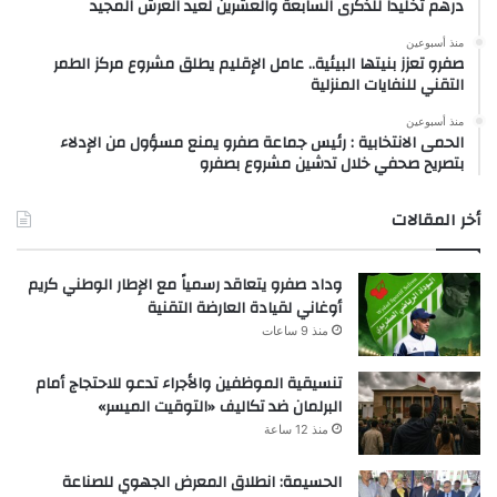
درهم تخليداً للذكرى السابعة والعشرين لعيد العرش المجيد
منذ أسبوعين
صفرو تعزز بنيتها البيئية.. عامل الإقليم يطلق مشروع مركز الطمر
التقني للنفايات المنزلية
منذ أسبوعين
الحمى الانتخابية : رئيس جماعة صفرو يمنع مسؤول من الإدلاء
بتصريح صحفي خلال تدشين مشروع بصفرو
أخر المقالات
وداد صفرو يتعاقد رسمياً مع الإطار الوطني كريم
أوغاني لقيادة العارضة التقنية
منذ 9 ساعات
تنسيقية الموظفين والأجراء تدعو للاحتجاج أمام
البرلمان ضد تكاليف «التوقيت الميسر»
منذ 12 ساعة
الحسيمة: انطلاق المعرض الجهوي للصناعة