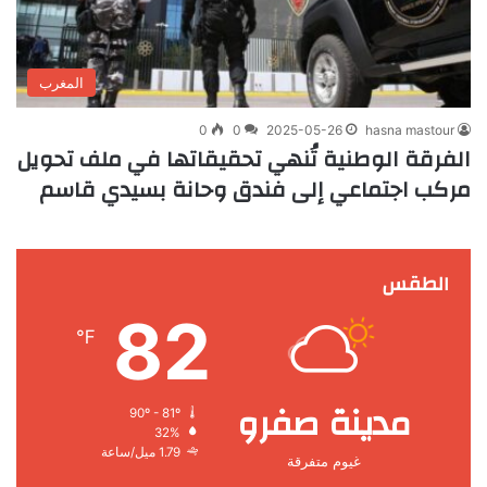
المغرب
0
0
2025-05-26
hasna mastour
الفرقة الوطنية تُنهي تحقيقاتها في ملف تحويل
مركب اجتماعي إلى فندق وحانة بسيدي قاسم
الطقس
82
℉
مدينة صفرو
90º - 81º
32%
1.79 ميل/ساعة
غيوم متفرقة