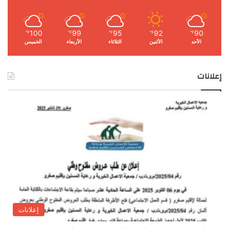
100
99
95
92
90
℉
℉
℉
℉
℉
الأحد
الأثنين
الثلاثاء
الأربعاء
الخميس
إعلانات
إعلانات