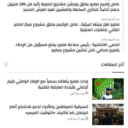
عامل إقليم صفرو يطلق ويدشن مشاريع تنموية بأزيد من 186 مليون
درهم تخليداً للذكرى السابعة والعشرين لعيد العرش المجيد
منذ أسبوع واحد
صفرو تعزز بنيتها البيئية.. عامل الإقليم يطلق مشروع مركز الطمر
التقني للنفايات المنزلية
منذ أسبوع واحد
الحمى الانتخابية : رئيس جماعة صفرو يمنع مسؤول من الإدلاء
بتصريح صحفي خلال تدشين مشروع بصفرو
أخر المقالات
وداد صفرو يتعاقد رسمياً مع الإطار الوطني كريم
أوغاني لقيادة العارضة التقنية
منذ ساعتين
تنسيقية الموظفين والأجراء تدعو للاحتجاج أمام
البرلمان ضد تكاليف «التوقيت الميسر»
منذ 4 ساعات