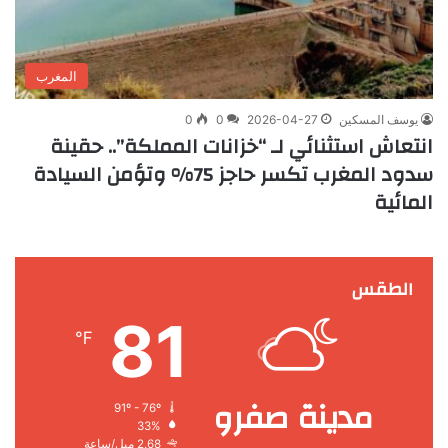
المغرب
يوسف المسكين
2026-04-27
0
0
انتعاش استثنائي لـ “خزانات المملكة”.. حقينة
سدود المغرب تكسر حاجز 75% وتؤمن السيادة
المائية
الطقس
81
℉
مدينة صفرو
91º - 76º
33%
2.68 ميل/ساعة