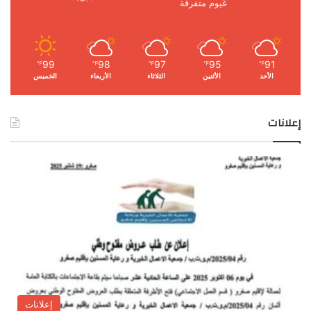
غيوم متفرقة
99
98
97
95
91
℉
℉
℉
℉
℉
الأحد
الأثنين
الثلاثاء
الأربعاء
الخميس
إعلانات
إعلانات