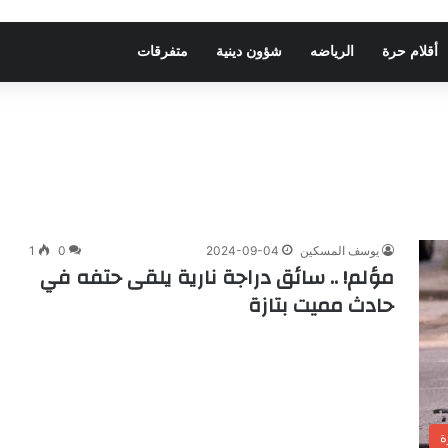
أقلام حرة
الرياضه
شؤون دينية
متفرقات
يوسف المسكين
2024-09-04
0
1
مؤلم! .. سائق دراجة نارية يلقى حتفه في
حادث مميت بتازة
ة