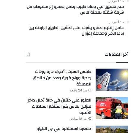
منذ أسبوعين
فتح تحقيق في وفاة طبيب يعمل بصفرو إثر سقوطه من
شرفة شقته بمدينة فاس
منذ أسبوعين
عامل إقليم صفرو يشرف على تدشين الطريق الرابطة بين
رباط الخير وجماعة إغزران
أخر المقالات
طقس السبت.. أجواء حارة وزخات
رعدية ورياح قوية بعدد من مناطق
المملكة
منذ 24 دقيقة
العثور على جثتين في حالة تحلل داخل
منزلين بفاس يثير استنفار السلطات
الأمنية
منذ 18 ساعة
جمعية استقلالية في جزر البليار: