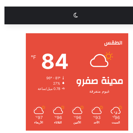
الوضع المظلم
الطقس
84
℉
مدينة صفرو
96º - 81º
27%
0.78 ميل/ساعة
غيوم متفرقة
97
96
96
93
96
℉
℉
℉
℉
℉
السبت
الأحد
الأثنين
الثلاثاء
الأربعاء