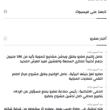
تابعنا على فيسبوك
أخبار صفرو
منذ أسبوع واحد
عامل إقليم صفرو يطلق ويدشن مشاريع تنموية بأزيد من 186 مليون
درهم تخليداً للذكرى السابعة والعشرين لعيد العرش المجيد
منذ أسبوع واحد
صفرو تعزز بنيتها البيئية.. عامل الإقليم يطلق مشروع مركز الطمر
التقني للنفايات المنزلية
منذ أسبوع واحد
الحمى الانتخابية : رئيس جماعة صفرو يمنع مسؤول من الإدلاء
بتصريح صحفي خلال تدشين مشروع بصفرو
منذ أسبوع واحد
فتح تحقيق في وفاة طبيب يعمل بصفرو إثر سقوطه من شرفة شقته