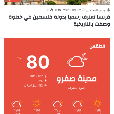
يوسف المسكين
2025-09-22
0
0
فرنسا تعترف رسميا بدولة فلسطين في خطوة
وصفت بالتاريخية
الطقس
80
℉
مدينة صفرو
80º - 80º
36%
1.52 ميل/ساعة
غيوم متفرقة
94
94
95
99
96
℉
℉
℉
℉
℉