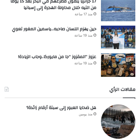
17 جزائريًا يلقون مصرعهم في البحر بعد 15 يومًا
من التيه خلال محاولة الهجرة إلى إسبانيا
منذ 17 ساعة
حين يهزم اللسان صاحبه…ياسمين المغور تعوي
منذ 19 ساعة
عزوز “المقزوز “جا من مايوركا..وجاب الزيادة!
منذ 19 ساعة
مقالات الرأي
هل ضحايا العبور إلى سبتة أرقام زائدة؟
منذ يومين