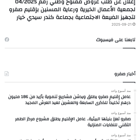
إعلان عن طلب عروض مفتوح وطني رقم 04/2025
لجمعية الأعمال الخيرية ورعاية المسنين بإقليم صفرو
لتجهيز الضيعة الاجتماعية بجماعة كندر سيدي خيار
2025-09-21
تابعنا على فيسبوك
أخبار صفرو
منذ أسبوع واحد
عامل إقليم صفرو يطلق ويدشن مشاريع تنموية بأزيد من 186 مليون
درهم تخليداً للذكرى السابعة والعشرين لعيد العرش المجيد
منذ أسبوع واحد
صفرو تعزز بنيتها البيئية.. عامل الإقليم يطلق مشروع مركز الطمر
التقني للنفايات المنزلية
منذ أسبوع واحد