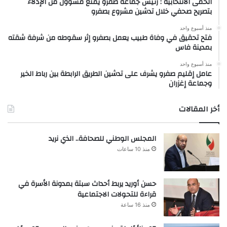
الحمى الانتخابية : رئيس جماعة صفرو يمنع مسؤول من الإدلاء
بتصريح صحفي خلال تدشين مشروع بصفرو
منذ أسبوع واحد
فتح تحقيق في وفاة طبيب يعمل بصفرو إثر سقوطه من شرفة شقته
بمدينة فاس
منذ أسبوع واحد
عامل إقليم صفرو يشرف على تدشين الطريق الرابطة بين رباط الخير
وجماعة إغزران
أخر المقالات
المجلس الوطني للصحافة.. الذي نريد
منذ 10 ساعات
حسن أوريد يربط أحداث سبتة بمدونة الأسرة في
قراءة للتحولات الاجتماعية
منذ 16 ساعة