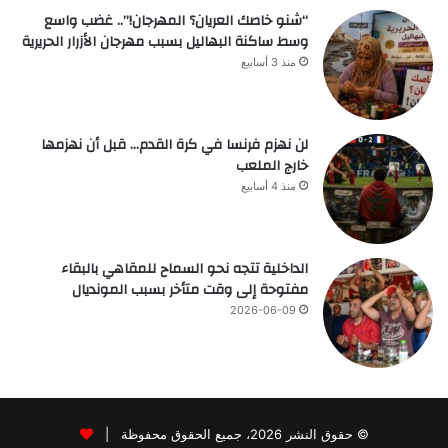
“شنو خاصك العريان؟ المهرجان!”.. غضب واسع
وسط ساكنة البهاليل بسبب مهرجان الأزرار الحريرية
منذ 3 أسابيع
لن نهزم فرنسا في كرة القدم… قبل أن نهزمها
خارج الملعب
منذ 4 أسابيع
الداخلية تتجه نحو السماح للمقاهي بالبقاء
مفتوحة إلى وقت متأخر بسبب المونديال
2026-06-09
© حقوق النشر 2026، جميع الحقوق محفوظة |