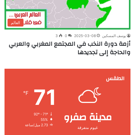
العالم
يوسف المسكين
2025-03-08
0
3
أزمة دورة النخب في المجتمع المغربي والعربي
والحاجة إلى تجديدها
الطقس
71
℉
مدينة صفرو
92º - 71º
55%
2.73 ميل/ساعة
غيوم متفرقة