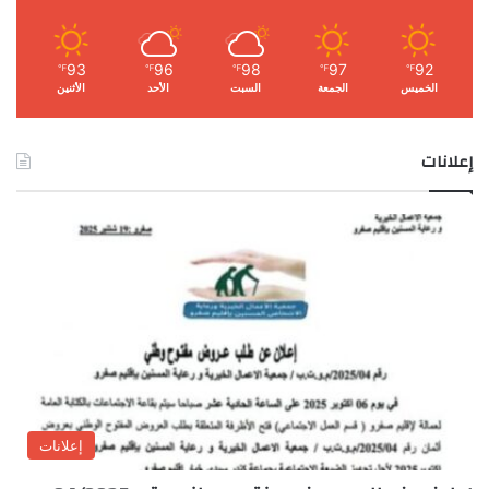
93
96
98
97
92
℉
℉
℉
℉
℉
الخميس
الجمعة
السبت
الأحد
الأثنين
إعلانات
إعلانات