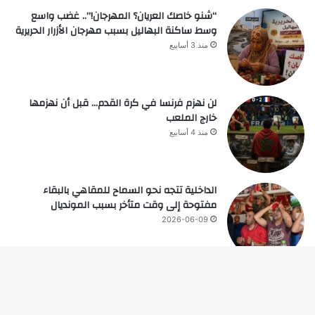
“شنو خاصك العريان؟ المهرجان!”.. غضب واسع
وسط ساكنة البهاليل بسبب مهرجان الأزرار الحريرية
منذ 3 أسابيع
لن نهزم فرنسا في كرة القدم… قبل أن نهزمها
خارج الملعب
منذ 4 أسابيع
الداخلية تتجه نحو السماح للمقاهي بالبقاء
مفتوحة إلى وقت متأخر بسبب المونديال
2026-06-09
زر
© حقوق النشر 2026، جميع الحقوق محفوظة |