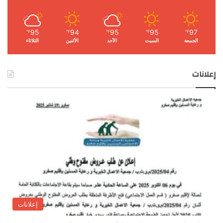
95
94
95
95
97
℉
℉
℉
℉
℉
الجمعة
السبت
الأحد
الأثنين
الثلاثاء
إعلانات
إعلانات