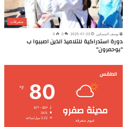
متفرقات
يوسف المسكين
2025-01-23
0
0
دورة استدراكية للتلاميذ الذين اصببوا ب
“بوحمرون”
الطقس
80
℉
مدينة صفرو
97º - 80º
34%
3.22 ميل/ساعة
غيوم متفرقة