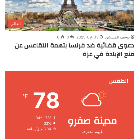
العالم
يوسف المسكين
2025-09-03
0
0
دعوى قضائية ضد فرنسا بتهمة التقاعس عن
منع الإبادة في غزة
الطقس
78
℉
مدينة صفرو
94º - 78º
33%
3.04 ميل/ساعة
غيوم متفرقة