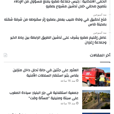
الحمى الانتخابية : رئيس جماعة صفرو يمنع مسؤول من الإدلاء
بتصريح صحفي خلال تدشين مشروع بصفرو
منذ أسبوعين
فتح تحقيق في وفاة طبيب يعمل بصفرو إثر سقوطه من شرفة شقته
بمدينة فاس
منذ أسبوعين
عامل إقليم صفرو يشرف على تدشين الطريق الرابطة بين رباط الخير
وجماعة إغزران
أخر المقالات
العثور على جثتين في حالة تحلل داخل منزلين
بفاس يثير استنفار السلطات الأمنية
منذ 16 ساعة
جمعية استقلالية في جزر البليار: سيادة المغرب
على سبتة ومليلية “مسألة وقت”
منذ 19 ساعة