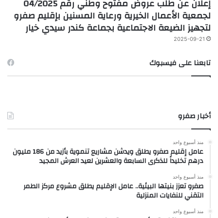
إعلان عن طلب عروض مفتوح وطني رقم 04/2025
لجمعية الأعمال الخيرية ورعاية المسنين بإقليم صفرو
لتجهيز الضيعة الاجتماعية بجماعة كندر سيدي خيار
2025-09-21
تابعنا على فيسبوك
أخبار صفرو
منذ أسبوع واحد
عامل إقليم صفرو يطلق ويدشن مشاريع تنموية بأزيد من 186 مليون
درهم تخليداً للذكرى السابعة والعشرين لعيد العرش المجيد
منذ أسبوع واحد
صفرو تعزز بنيتها البيئية.. عامل الإقليم يطلق مشروع مركز الطمر
التقني للنفايات المنزلية
منذ أسبوع واحد