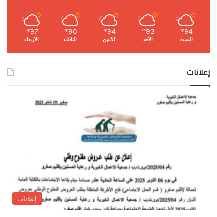
97
96
94
93
94
℉
℉
℉
℉
℉
السبت
الأحد
الأثنين
الثلاثاء
الأربعاء
إعلانات
إعلانات