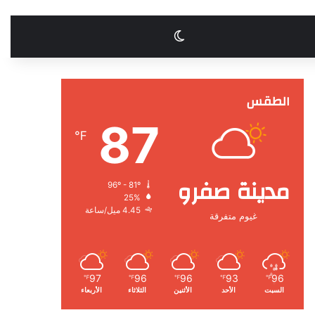
الوضع المظلم
الطقس
87
℉
مدينة صفرو
96º - 81º
25%
4.45 ميل/ساعة
غيوم متفرقة
97
96
96
93
96
℉
℉
℉
℉
℉
السبت
الأحد
الأثنين
الثلاثاء
الأربعاء