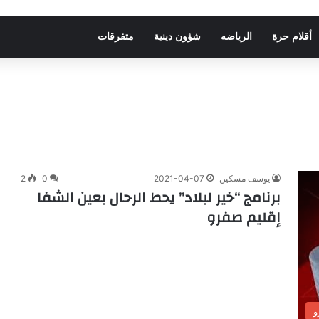
أقلام حرة
الرياضه
شؤون دينية
متفرقات
يوسف مسكين
2021-04-07
0
2
برنامج “خير لبلاد” يحط الرحال بعين الشفا
إقليم صفرو
و