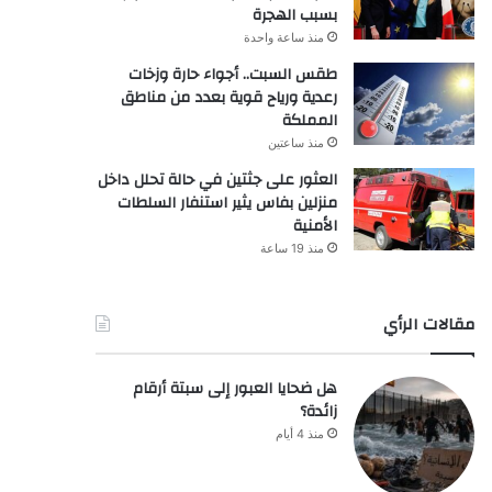
بسبب الهجرة
منذ ساعة واحدة
طقس السبت.. أجواء حارة وزخات
رعدية ورياح قوية بعدد من مناطق
المملكة
منذ ساعتين
العثور على جثتين في حالة تحلل داخل
منزلين بفاس يثير استنفار السلطات
الأمنية
منذ 19 ساعة
مقالات الرأي
هل ضحايا العبور إلى سبتة أرقام
زائدة؟
منذ 4 أيام