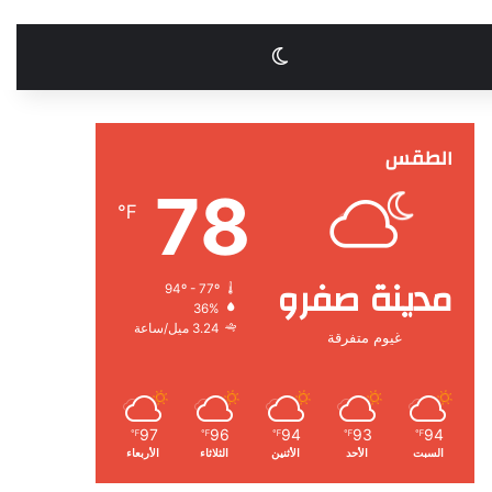
الوضع المظلم
الطقس
78
℉
مدينة صفرو
94º - 77º
36%
3.24 ميل/ساعة
غيوم متفرقة
97
96
94
93
94
℉
℉
℉
℉
℉
السبت
الأحد
الأثنين
الثلاثاء
الأربعاء