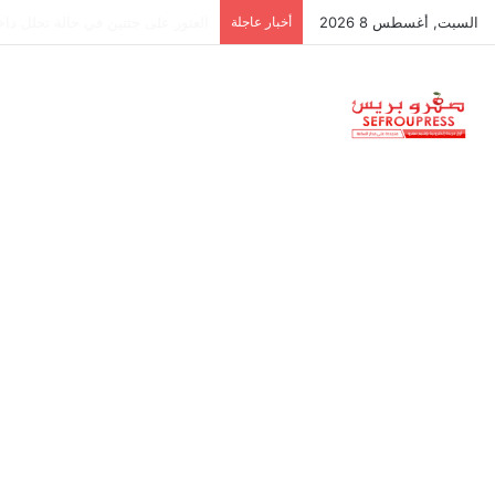
السبت, أغسطس 8 2026
أخبار عاجلة
جمعية استقلالية في جزر البليار: س