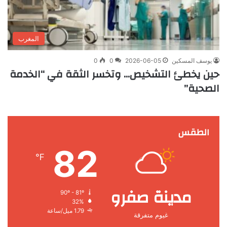
المغرب
يوسف المسكين
2026-06-05
0
0
حين يخطئ التشخيص… وتخسر الثقة في “الخدمة
الصحية”
الطقس
82
℉
مدينة صفرو
90º - 81º
32%
1.79 ميل/ساعة
غيوم متفرقة