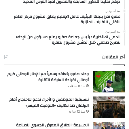
درهم تخليداً للذكرى السابعة والعشرين لعيد العرش المجيد
منذ أسبوعين
صفرو تعزز بنيتها البيئية.. عامل الإقليم يطلق مشروع مركز الطمر
التقني للنفايات المنزلية
منذ أسبوعين
الحمى الانتخابية : رئيس جماعة صفرو يمنع مسؤول من الإدلاء
بتصريح صحفي خلال تدشين مشروع بصفرو
أخر المقالات
وداد صفرو يتعاقد رسمياً مع الإطار الوطني كريم
أوغاني لقيادة العارضة التقنية
منذ 9 ساعات
تنسيقية الموظفين والأجراء تدعو للاحتجاج أمام
البرلمان ضد تكاليف «التوقيت الميسر»
منذ 12 ساعة
الحسيمة: انطلاق المعرض الجهوي للصناعة