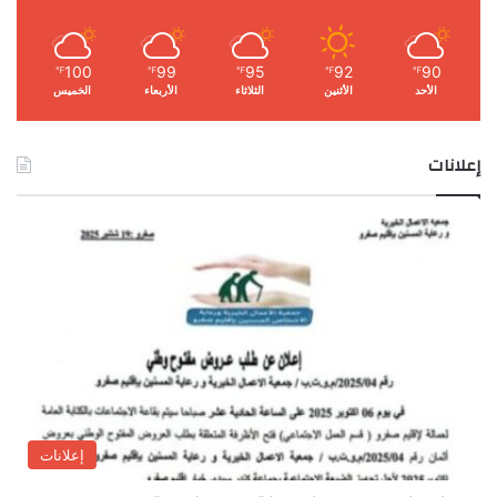
100
99
95
92
90
℉
℉
℉
℉
℉
الأحد
الأثنين
الثلاثاء
الأربعاء
الخميس
إعلانات
إعلانات