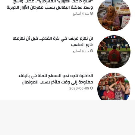
“شنو خاصك العريان؟ المهرجان!”.. غضب واسع
وسط ساكنة البهاليل بسبب مهرجان الأزرار الحريرية
منذ 4 أسابيع
لن نهزم فرنسا في كرة القدم… قبل أن نهزمها
خارج الملعب
منذ 4 أسابيع
الداخلية تتجه نحو السماح للمقاهي بالبقاء
مفتوحة إلى وقت متأخر بسبب المونديال
2026-06-09
زر
© حقوق النشر 2026، جميع الحقوق محفوظة |