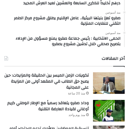
درهم تخليداً للذكرى السابعة والعشرين لعيد العرش المجيد
منذ أسبوعين
صفرو تعزز بنيتها البيئية.. عامل الإقليم يطلق مشروع مركز الطمر
التقني للنفايات المنزلية
منذ أسبوعين
الحمى الانتخابية : رئيس جماعة صفرو يمنع مسؤول من الإدلاء
بتصريح صحفي خلال تدشين مشروع بصفرو
أخر المقالات
تكوينات الزمن الميسر بين الحقيقة والمزايدات: حين
يصبح حق الطالب في المقعد أولى من المزايدة
على المجانية
منذ 20 ساعة
وداد صفرو يتعاقد رسمياً مع الإطار الوطني كريم
أوغاني لقيادة العارضة التقنية
منذ يوم واحد
تنسيقية الموظفين والأجراء تدعو للاحتجاج أمام