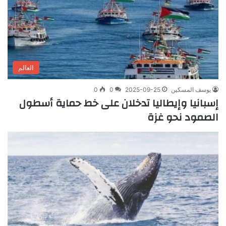
العالم
يوسف المسكين
2025-09-25
0
0
إسبانيا وإيطاليا تدخلان على خط حماية أسطول
الصمود نحو غزة