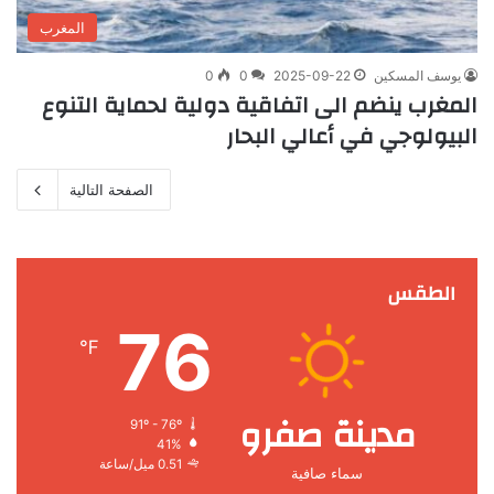
المغرب
يوسف المسكين
2025-09-22
0
0
المغرب ينضم الى اتفاقية دولية لحماية التنوع
البيولوجي في أعالي البحار
الصفحة التالية
الطقس
76
℉
مدينة صفرو
91º - 76º
41%
0.51 ميل/ساعة
سماء صافية