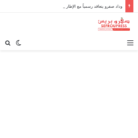
وداد صفرو يتعاقد رسمياً مع الإطار الوطني كريم أوغاني لقيادة العارضة التقنية
القائمة
بح
الوضع ا