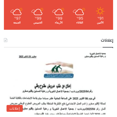
97
99
99
95
91
℉
℉
℉
℉
℉
الأثنين
الثلاثاء
الأربعاء
الخميس
الجمعة
إعلانات
إعلانات