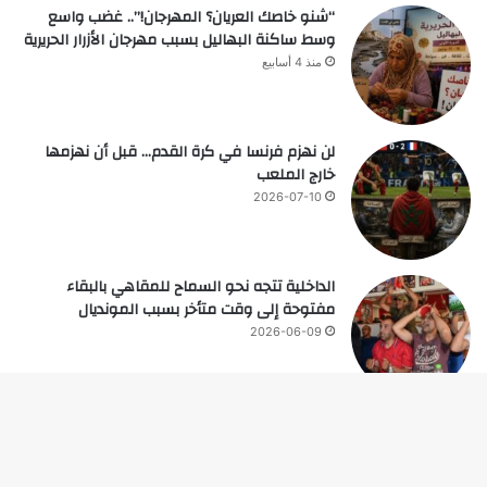
“شنو خاصك العريان؟ المهرجان!”.. غضب واسع
وسط ساكنة البهاليل بسبب مهرجان الأزرار الحريرية
منذ 4 أسابيع
لن نهزم فرنسا في كرة القدم… قبل أن نهزمها
خارج الملعب
2026-07-10
الداخلية تتجه نحو السماح للمقاهي بالبقاء
مفتوحة إلى وقت متأخر بسبب المونديال
2026-06-09
زر
© حقوق النشر 2026، جميع الحقوق محفوظة |