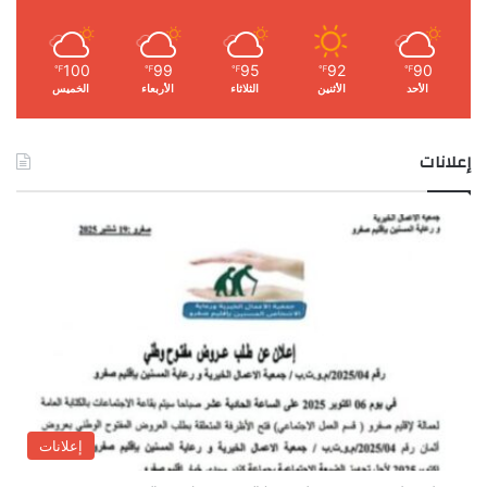
100
99
95
92
90
℉
℉
℉
℉
℉
الأحد
الأثنين
الثلاثاء
الأربعاء
الخميس
إعلانات
إعلانات