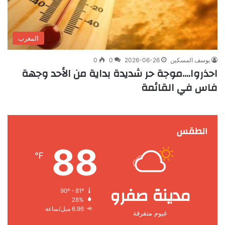
المغرب
يوسف المسكين
2026-06-26
0
0
احذروا….موجة حر شديدة بداية من الأحد وجهة
فاس في القائمة
الطقس
88
℉
مدينة صفرو
90º - 81º
28%
6.96 ميل/ساعة
غيوم متفرقة