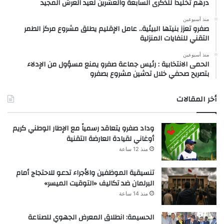
درهم تخليداً للذكرى السابعة والعشرين لعيد العرش المجيد
منذ أسبوعين
صفرو تعزز بنيتها البيئية.. عامل الإقليم يطلق مشروع مركز الطمر
التقني للنفايات المنزلية
منذ أسبوعين
الحمى الانتخابية : رئيس جماعة صفرو يمنع مسؤول من الإدلاء
بتصريح صحفي خلال تدشين مشروع بصفرو
أخر المقالات
وداد صفرو يتعاقد رسمياً مع الإطار الوطني كريم
أوغاني لقيادة العارضة التقنية
منذ 12 ساعة
تنسيقية الموظفين والأجراء تدعو للاحتجاج أمام
البرلمان ضد تكاليف «التوقيت الميسر»
منذ 14 ساعة
الحسيمة: انطلاق المعرض الجهوي للصناعة