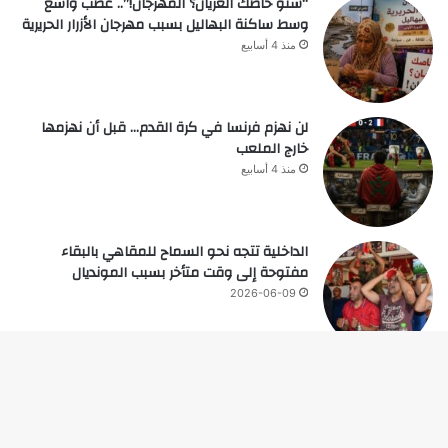
“شنو خاصك العريان؟ المهرجان!”.. غضب واسع
وسط ساكنة البهاليل بسبب مهرجان الأزرار الحريرية
منذ 4 أسابيع
لن نهزم فرنسا في كرة القدم… قبل أن نهزمها
خارج الملعب
منذ 4 أسابيع
الداخلية تتجه نحو السماح للمقاهي بالبقاء
مفتوحة إلى وقت متأخر بسبب المونديال
2026-06-09
زر
© حقوق النشر 2026، جميع الحقوق محفوظة |