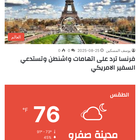
العالم
يوسف المسكين
2025-08-25
0
0
فرنسا ترد على اتهامات واشنطن وتستدعي
السفير الامريكي
الطقس
76
℉
مدينة صفرو
91º - 73º
45%