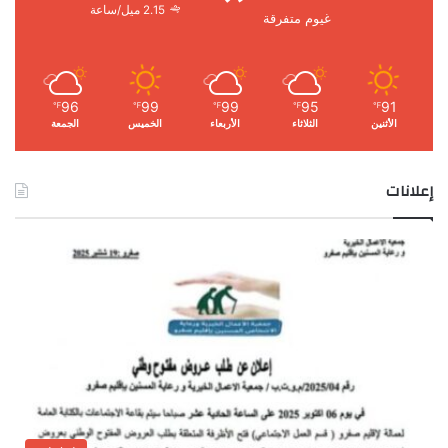
2.15 ميل/ساعة
غيوم متفرقة
96
99
99
95
91
℉
℉
℉
℉
℉
الأثنين
الثلاثاء
الأربعاء
الخميس
الجمعة
إعلانات