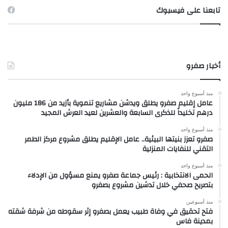
تابعنا على فيسبوك
أخبار صفرو
منذ أسبوع واحد
عامل إقليم صفرو يطلق ويدشن مشاريع تنموية بأزيد من 186 مليون
درهم تخليداً للذكرى السابعة والعشرين لعيد العرش المجيد
منذ أسبوع واحد
صفرو تعزز بنيتها البيئية.. عامل الإقليم يطلق مشروع مركز الطمر
التقني للنفايات المنزلية
منذ أسبوع واحد
الحمى الانتخابية : رئيس جماعة صفرو يمنع مسؤول من الإدلاء
بتصريح صحفي خلال تدشين مشروع بصفرو
منذ أسبوعين
فتح تحقيق في وفاة طبيب يعمل بصفرو إثر سقوطه من شرفة شقته
بمدينة فاس