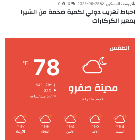
يوسف المسكين
2025-09-25
0
0
احباط تهريب دولي لكمية ضخمة من الشيرا
بمعبر الكركارات
الطقس
78
℉
مدينة صفرو
94º - 78º
32%
5.7 ميل/ساعة
غيوم متفرقة
97
96
94
93
94
℉
℉
℉
℉
℉
السبت
الأحد
الأثنين
الثلاثاء
الأربعاء