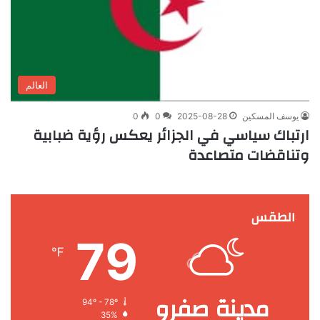
العالم
يوسف المسكين
2025-08-28
0
0
ارتباك سياسي في الجزائر يعكس رؤية ضبابية
وتناقضات متصاعدة
الطقس
79
℉
مدينة صفرو
94º - 78º
35%