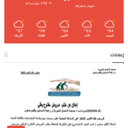
3.58 ميل/ساعة
غيوم متفرقة
97
96
94
93
94
℉
℉
℉
℉
℉
السبت
الأحد
الأثنين
الثلاثاء
الأربعاء
إعلانات