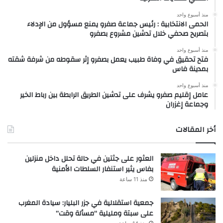
منذ أسبوع واحد
الحمى الانتخابية : رئيس جماعة صفرو يمنع مسؤول من الإدلاء
بتصريح صحفي خلال تدشين مشروع بصفرو
منذ أسبوع واحد
فتح تحقيق في وفاة طبيب يعمل بصفرو إثر سقوطه من شرفة شقته
بمدينة فاس
منذ أسبوع واحد
عامل إقليم صفرو يشرف على تدشين الطريق الرابطة بين رباط الخير
وجماعة إغزران
أخر المقالات
العثور على جثتين في حالة تحلل داخل منزلين
بفاس يثير استنفار السلطات الأمنية
منذ 11 ساعة
جمعية استقلالية في جزر البليار: سيادة المغرب
على سبتة ومليلية “مسألة وقت”