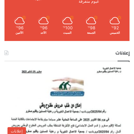
غيوم متفرقة
96
96
100
98
92
℉
℉
℉
℉
℉
الخميس
الجمعة
السبت
الأحد
الأثنين
إعلانات
إعلانات