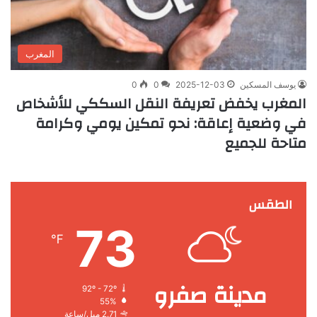
المغرب
يوسف المسكين
2025-12-03
0
0
المغرب يخفض تعريفة النقل السككي للأشخاص
في وضعية إعاقة: نحو تمكين يومي وكرامة
متاحة للجميع
الطقس
73
℉
مدينة صفرو
92º - 72º
55%
2.71 ميل/ساعة