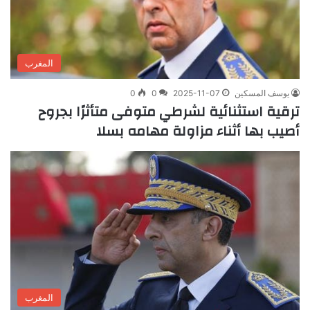
المغرب
يوسف المسكين
2025-11-07
0
0
ترقية استثنائية لشرطي متوفى متأثرًا بجروح
أصيب بها أثناء مزاولة مهامه بسلا
المغرب