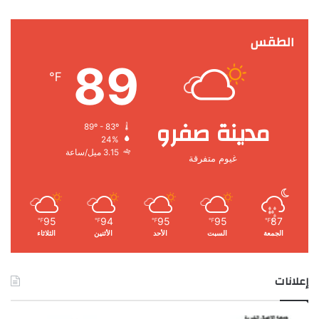
الطقس
89
℉
مدينة صفرو
89º - 83º
24%
3.15 ميل/ساعة
غيوم متفرقة
95
94
95
95
87
℉
℉
℉
℉
℉
الجمعة
السبت
الأحد
الأثنين
الثلاثاء
إعلانات