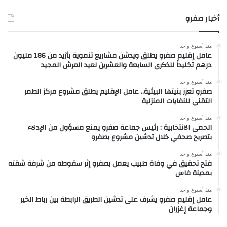
أخبار صفرو
منذ أسبوع واحد
عامل إقليم صفرو يطلق ويدشن مشاريع تنموية بأزيد من 186 مليون
درهم تخليداً للذكرى السابعة والعشرين لعيد العرش المجيد
منذ أسبوع واحد
صفرو تعزز بنيتها البيئية.. عامل الإقليم يطلق مشروع مركز الطمر
التقني للنفايات المنزلية
منذ أسبوع واحد
الحمى الانتخابية : رئيس جماعة صفرو يمنع مسؤول من الإدلاء
بتصريح صحفي خلال تدشين مشروع بصفرو
منذ أسبوع واحد
فتح تحقيق في وفاة طبيب يعمل بصفرو إثر سقوطه من شرفة شقته
بمدينة فاس
منذ أسبوع واحد
عامل إقليم صفرو يشرف على تدشين الطريق الرابطة بين رباط الخير
وجماعة إغزران