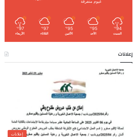
غيوم متفرقة
97
97
95
95
94
℉
℉
℉
℉
℉
السبت
الأحد
الأثنين
الثلاثاء
الأربعاء
إعلانات
إعلانات