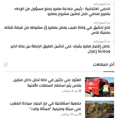
منذ أسبوع واحد
الحمى الانتخابية : رئيس جماعة صفرو يمنع مسؤول من الإدلاء
بتصريح صحفي خلال تدشين مشروع بصفرو
منذ أسبوع واحد
فتح تحقيق في وفاة طبيب يعمل بصفرو إثر سقوطه من شرفة شقته
بمدينة فاس
منذ أسبوع واحد
عامل إقليم صفرو يشرف على تدشين الطريق الرابطة بين رباط الخير
وجماعة إغزران
أخر المقالات
العثور على جثتين في حالة تحلل داخل منزلين
بفاس يثير استنفار السلطات الأمنية
منذ 8 ساعات
جمعية استقلالية في جزر البليار: سيادة المغرب
على سبتة ومليلية “مسألة وقت”
منذ 10 ساعات