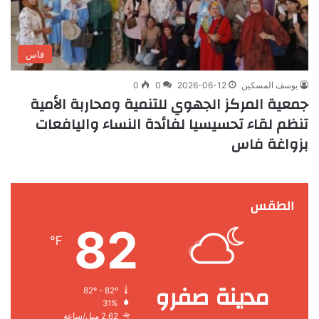
فاس
يوسف المسكين
2026-06-12
0
0
جمعية المركز الجهوي للتنمية ومحاربة الأمية
تنظم لقاء تحسيسيا لفائدة النساء واليافعات
بزواغة فاس
الطقس
82
℉
مدينة صفرو
82º - 82º
31%
2.62 ميل/ساعة