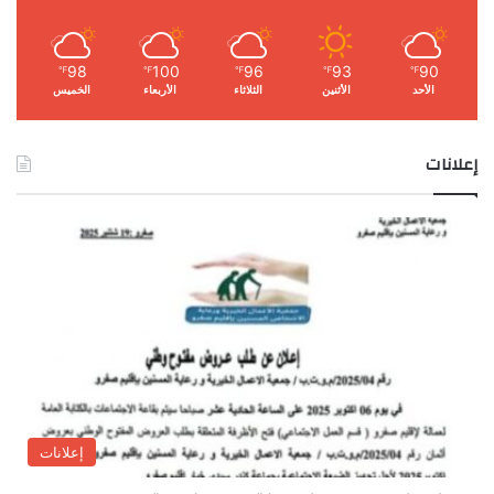
98
100
96
93
90
℉
℉
℉
℉
℉
الأحد
الأثنين
الثلاثاء
الأربعاء
الخميس
إعلانات
إعلانات