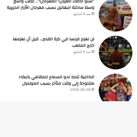
“شنو خاصك العريان؟ المهرجان!”.. غضب واسع
وسط ساكنة البهاليل بسبب مهرجان الأزرار الحريرية
منذ 4 أسابيع
لن نهزم فرنسا في كرة القدم… قبل أن نهزمها
خارج الملعب
منذ 4 أسابيع
الداخلية تتجه نحو السماح للمقاهي بالبقاء
مفتوحة إلى وقت متأخر بسبب المونديال
2026-06-09
زر
© حقوق النشر 2026، جميع الحقوق محفوظة |