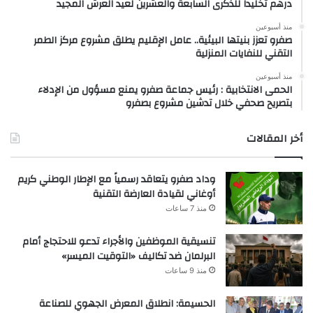
درهم تخليداً للذكرى السابعة والعشرين لعيد العرش المجيد
منذ أسبوعين
صفرو تعزز بنيتها البيئية.. عامل الإقليم يطلق مشروع مركز الطمر
التقني للنفايات المنزلية
منذ أسبوعين
الحمى الانتخابية : رئيس جماعة صفرو يمنع مسؤول من الإدلاء
بتصريح صحفي خلال تدشين مشروع بصفرو
أخر المقالات
وداد صفرو يتعاقد رسمياً مع الإطار الوطني كريم
أوغاني لقيادة العارضة التقنية
منذ 7 ساعات
تنسيقية الموظفين والأجراء تدعو للاحتجاج أمام
البرلمان ضد تكاليف «التوقيت الميسر»
منذ 9 ساعات
الحسيمة: انطلاق المعرض الجهوي للصناعة