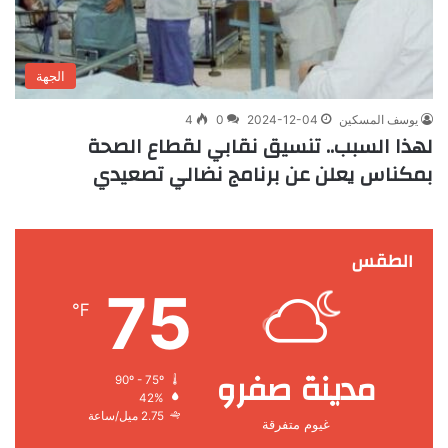
الجهة
يوسف المسكين
2024-12-04
0
4
لهذا السبب.. تنسيق نقابي لقطاع الصحة
بمكناس يعلن عن برنامج نضالي تصعيدي
الطقس
75
℉
مدينة صفرو
90º - 75º
42%
2.75 ميل/ساعة
غيوم متفرقة