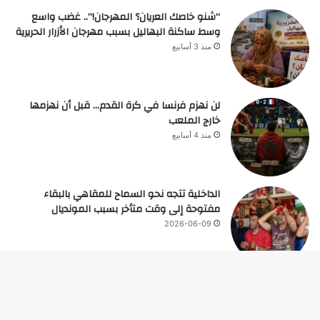
“شنو خاصك العريان؟ المهرجان!”.. غضب واسع
وسط ساكنة البهاليل بسبب مهرجان الأزرار الحريرية
منذ 3 أسابيع
لن نهزم فرنسا في كرة القدم… قبل أن نهزمها
خارج الملعب
منذ 4 أسابيع
الداخلية تتجه نحو السماح للمقاهي بالبقاء
مفتوحة إلى وقت متأخر بسبب المونديال
2026-06-09
زر
© حقوق النشر 2026، جميع الحقوق محفوظة |