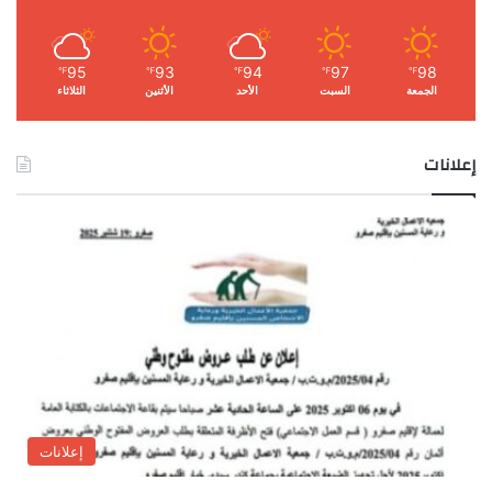
95
93
94
97
98
℉
℉
℉
℉
℉
الجمعة
السبت
الأحد
الأثنين
الثلاثاء
إعلانات
إعلانات