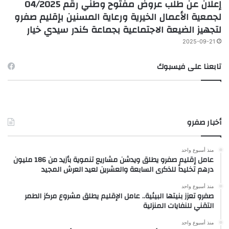
إعلان عن طلب عروض مفتوح وطني رقم 04/2025
لجمعية الأعمال الخيرية ورعاية المسنين بإقليم صفرو
لتجهيز الضيعة الاجتماعية بجماعة كندر سيدي خيار
2025-09-21
تابعنا على فيسبوك
أخبار صفرو
منذ أسبوع واحد
عامل إقليم صفرو يطلق ويدشن مشاريع تنموية بأزيد من 186 مليون
درهم تخليداً للذكرى السابعة والعشرين لعيد العرش المجيد
منذ أسبوع واحد
صفرو تعزز بنيتها البيئية.. عامل الإقليم يطلق مشروع مركز الطمر
التقني للنفايات المنزلية
منذ أسبوع واحد