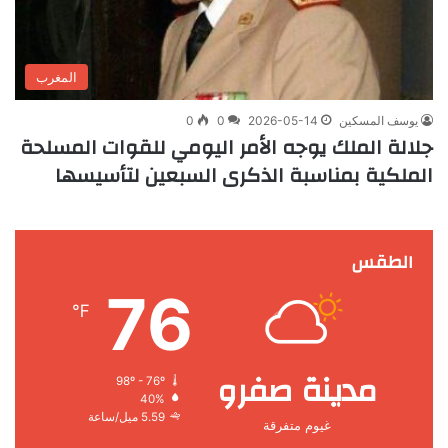
المغرب
يوسف المسكين
2026-05-14
0
0
جلالة الملك يوجه الأمر اليومي للقوات المسلحة
الملكية بمناسبة الذكرى السبعين لتأسيسها
الطقس
76
℉
مدينة صفرو
98º - 76º
40%
5.59 ميل/ساعة
غيوم متفرقة