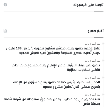
تابعنا على فيسبوك
أخبار صفرو
منذ أسبوع واحد
عامل إقليم صفرو يطلق ويدشن مشاريع تنموية بأزيد من 186 مليون
درهم تخليداً للذكرى السابعة والعشرين لعيد العرش المجيد
منذ أسبوع واحد
صفرو تعزز بنيتها البيئية.. عامل الإقليم يطلق مشروع مركز الطمر
التقني للنفايات المنزلية
منذ أسبوع واحد
الحمى الانتخابية : رئيس جماعة صفرو يمنع مسؤول من الإدلاء
بتصريح صحفي خلال تدشين مشروع بصفرو
منذ أسبوع واحد
فتح تحقيق في وفاة طبيب يعمل بصفرو إثر سقوطه من شرفة شقته
بمدينة فاس