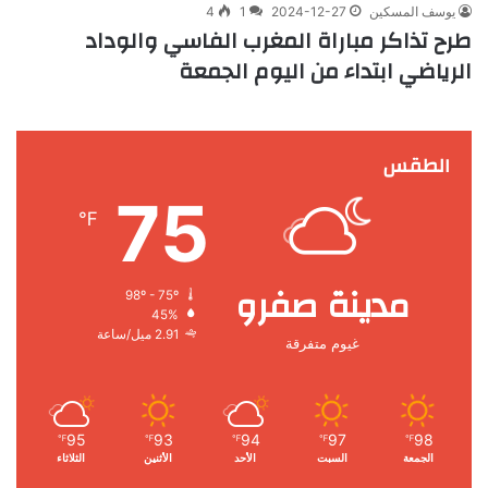
يوسف المسكين
2024-12-27
1
4
طرح تذاكر مباراة المغرب الفاسي والوداد
الرياضي ابتداء من اليوم الجمعة
الطقس
75
℉
مدينة صفرو
98º - 75º
45%
2.91 ميل/ساعة
غيوم متفرقة
95
93
94
97
98
℉
℉
℉
℉
℉
الجمعة
السبت
الأحد
الأثنين
الثلاثاء