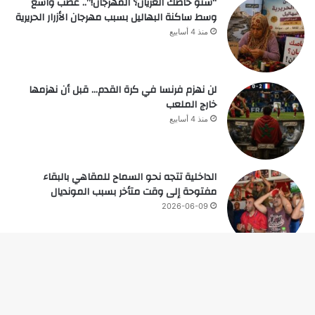
“شنو خاصك العريان؟ المهرجان!”.. غضب واسع
وسط ساكنة البهاليل بسبب مهرجان الأزرار الحريرية
منذ 4 أسابيع
لن نهزم فرنسا في كرة القدم… قبل أن نهزمها
خارج الملعب
منذ 4 أسابيع
الداخلية تتجه نحو السماح للمقاهي بالبقاء
مفتوحة إلى وقت متأخر بسبب المونديال
2026-06-09
زر
© حقوق النشر 2026، جميع الحقوق محفوظة |