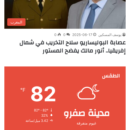
المغرب
يوسف المسكين
2025-06-17
0
0
عصابة البوليساريو سلاح التخريب في شمال
إفريقيا.. أنور مالك يفضح المستور
الطقس
82
℉
مدينة صفرو
82º - 82º
32%
3.42 ميل/ساعة
غيوم متفرقة