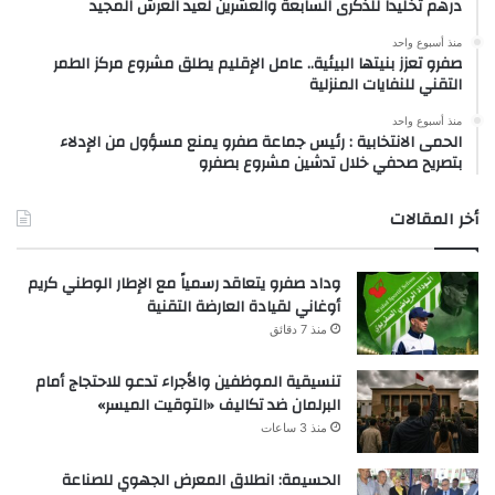
درهم تخليداً للذكرى السابعة والعشرين لعيد العرش المجيد
منذ أسبوع واحد
صفرو تعزز بنيتها البيئية.. عامل الإقليم يطلق مشروع مركز الطمر
التقني للنفايات المنزلية
منذ أسبوع واحد
الحمى الانتخابية : رئيس جماعة صفرو يمنع مسؤول من الإدلاء
بتصريح صحفي خلال تدشين مشروع بصفرو
أخر المقالات
وداد صفرو يتعاقد رسمياً مع الإطار الوطني كريم
أوغاني لقيادة العارضة التقنية
منذ 7 دقائق
تنسيقية الموظفين والأجراء تدعو للاحتجاج أمام
البرلمان ضد تكاليف «التوقيت الميسر»
منذ 3 ساعات
الحسيمة: انطلاق المعرض الجهوي للصناعة