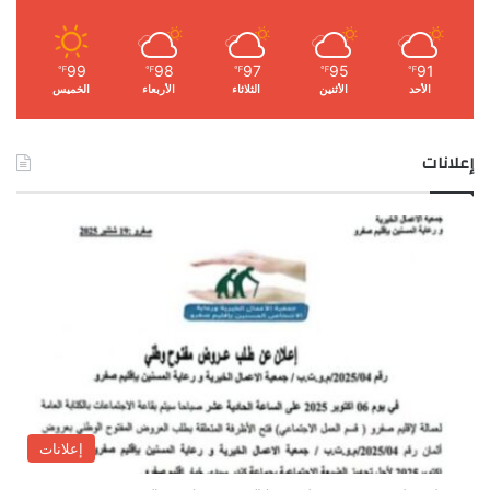
99
98
97
95
91
℉
℉
℉
℉
℉
الأحد
الأثنين
الثلاثاء
الأربعاء
الخميس
إعلانات
إعلانات