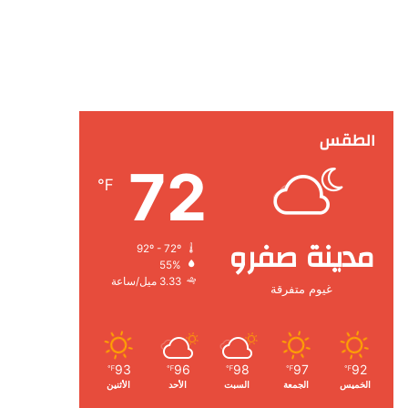
الطقس
72
℉
مدينة صفرو
92º - 72º
55%
3.33 ميل/ساعة
غيوم متفرقة
93
96
98
97
92
℉
℉
℉
℉
℉
الخميس
الجمعة
السبت
الأحد
الأثنين