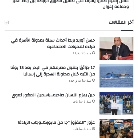
عامل إقليم صفرو يشرف على تدشين الطريق الرابطة بين رباط الخير
وجماعة إغزران
أخر المقالات
حسن أوريد يربط أحداث سبتة بمدونة الأسرة في
قراءة للتحولات الاجتماعية
منذ 26 دقيقة
17 جزائريًا يلقون مصرعهم في البحر بعد 15 يومًا
من التيه خلال محاولة الهجرة إلى إسبانيا
منذ ساعة واحدة
حين يهزم اللسان صاحبه…ياسمين المغور تعوي
منذ 3 ساعات
عزوز “المقزوز “جا من مايوركا..وجاب الزيادة!
منذ 4 ساعات