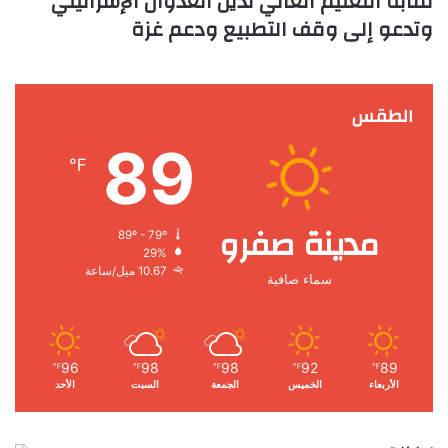
نقابة التعليم العالي تدين العدوان الإسرائيلي
وتدعو إلى وقف التطبيع ودعم غزة
الطقس
89
℉
مدينة صفرو
89º - 79º
29%
10.67 ميل/ساعة
سماء صافية
96
98
98
92
89
℉
℉
℉
℉
℉
الأربعاء
الخميس
الجمعة
السبت
الأحد