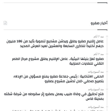
أخبار صفرو
منذ 7 أيام
عامل إقليم صفرو يطلق ويدشن مشاريع تنموية بأزيد من 186 مليون
درهم تخليداً للذكرى السابعة والعشرين لعيد العرش المجيد
منذ 7 أيام
صفرو تعزز بنيتها البيئية.. عامل الإقليم يطلق مشروع مركز الطمر
التقني للنفايات المنزلية
منذ أسبوع واحد
الحمى الانتخابية : رئيس جماعة صفرو يمنع مسؤول من الإدلاء
بتصريح صحفي خلال تدشين مشروع بصفرو
منذ أسبوع واحد
فتح تحقيق في وفاة طبيب يعمل بصفرو إثر سقوطه من شرفة شقته
بمدينة فاس
منذ أسبوع واحد