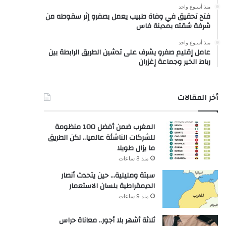
منذ أسبوع واحد
فتح تحقيق في وفاة طبيب يعمل بصفرو إثر سقوطه من
شرفة شقته بمدينة فاس
منذ أسبوع واحد
عامل إقليم صفرو يشرف على تدشين الطريق الرابطة بين
رباط الخير وجماعة إغزران
أخر المقالات
المغرب ضمن أفضل 100 منظومة
للشركات الناشئة عالميا.. لكن الطريق
ما يزال طويلا
منذ 8 ساعات
سبتة ومليلية… حين يتحدث أنصار
الديمقراطية بلسان الاستعمار
منذ 9 ساعات
ثلاثة أشهر بلا أجور.. معاناة حراس