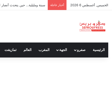
الخميس, أغسطس 6 2026
أخبار عاجلة
سبتة ومليلية… حين يتحدث أنصار ا
الرئيسية
صفرو
الجهة
المغرب
العالم
تمازيغت