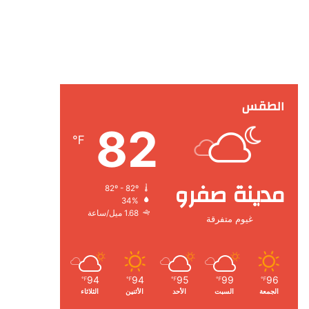
الطقس
82
℉
مدينة صفرو
82º - 82º
34%
1.68 ميل/ساعة
غيوم متفرقة
94
94
95
99
96
℉
℉
℉
℉
℉
الجمعة
السبت
الأحد
الأثنين
الثلاثاء