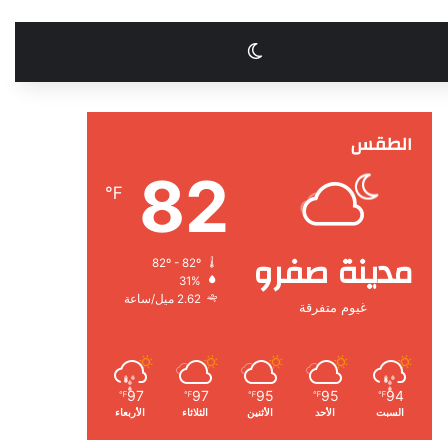
الوضع المظلم
الطقس
82
℉
مدينة صفرو
82º - 82º
31%
2.62 ميل/ساعة
غيوم متفرقة
97
97
95
95
94
℉
℉
℉
℉
℉
السبت
الأحد
الأثنين
الثلاثاء
الأربعاء