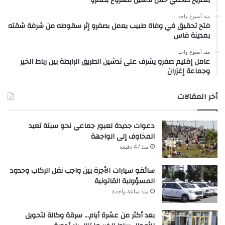
بتصريح صحفي خلال تدشين مشروع بصفرو
منذ أسبوع واحد
فتح تحقيق في وفاة طبيب يعمل بصفرو إثر سقوطه من شرفة شقته
بمدينة فاس
منذ أسبوع واحد
عامل إقليم صفرو يشرف على تدشين الطريق الرابطة بين رباط الخير
وجماعة إغزران
أخر المقالات
دعوات جديدة لعبور جماعي نحو سبتة تعيد
المخاوف إلى الواجهة
منذ 47 دقيقة
سائقو سيارات الأجرة بين واجب نقل الركاب وحدود
المسؤولية القانونية
منذ ساعة واحدة
بعد أكثر من عشرة أيام… سرقة وكالة لتحويل