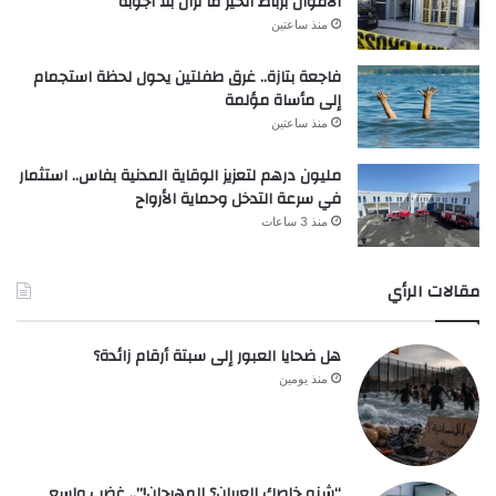
الأموال برباط الخير ما تزال بلا أجوبة
منذ ساعتين
فاجعة بتازة.. غرق طفلتين يحول لحظة استجمام
إلى مأساة مؤلمة
منذ ساعتين
مليون درهم لتعزيز الوقاية المدنية بفاس.. استثمار
في سرعة التدخل وحماية الأرواح
منذ 3 ساعات
مقالات الرأي
هل ضحايا العبور إلى سبتة أرقام زائدة؟
منذ يومين
“شنو خاصك العريان؟ المهرجان!”.. غضب واسع