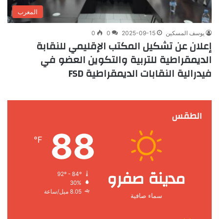
المغرب
يوسف المسكين
2025-09-15
0
0
إعلان عن تشكيل المكتب الإقليمي للنقابة
الديمقراطية للتربية والتكوين العضو في
فيدرالية النقابات الديمقراطية FSD
الطقس
88
℉
مدينة صفرو
92º - 84º
30%
8.05 ميل/ساعة
سماء صافية