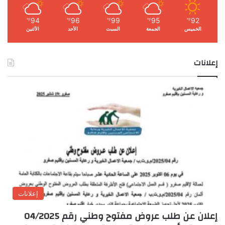
94
96
99
95
92
℉
℉
℉
℉
℉
الخميس
الجمعة
السبت
الأحد
الأثنين
إعلانات
إعلانات
إعلان عن طلب عروض مفتوح وطني رقم 04/2025