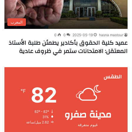
المغرب
0
0
2025-05-19
hasna mastour
عميد كلية الحقوق بأكادير يطمئن طلبة الأستاذ
المعتقل: الامتحانات ستمر في ظروف عادية
الطقس
82
℉
مدينة صفرو
82º - 82º
31%
2.62 ميل/ساعة
غيوم متفرقة