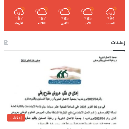
97
97
95
95
94
℉
℉
℉
℉
℉
السبت
الأحد
الأثنين
الثلاثاء
الأربعاء
إعلانات
إعلانات