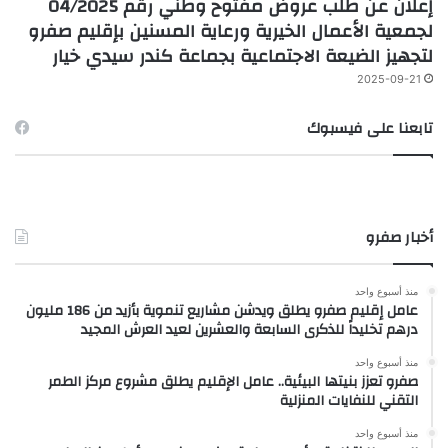
إعلان عن طلب عروض مفتوح وطني رقم 04/2025
لجمعية الأعمال الخيرية ورعاية المسنين بإقليم صفرو
لتجهيز الضيعة الاجتماعية بجماعة كندر سيدي خيار
2025-09-21
تابعنا على فيسبوك
أخبار صفرو
منذ أسبوع واحد
عامل إقليم صفرو يطلق ويدشن مشاريع تنموية بأزيد من 186 مليون
درهم تخليداً للذكرى السابعة والعشرين لعيد العرش المجيد
منذ أسبوع واحد
صفرو تعزز بنيتها البيئية.. عامل الإقليم يطلق مشروع مركز الطمر
التقني للنفايات المنزلية
منذ أسبوع واحد