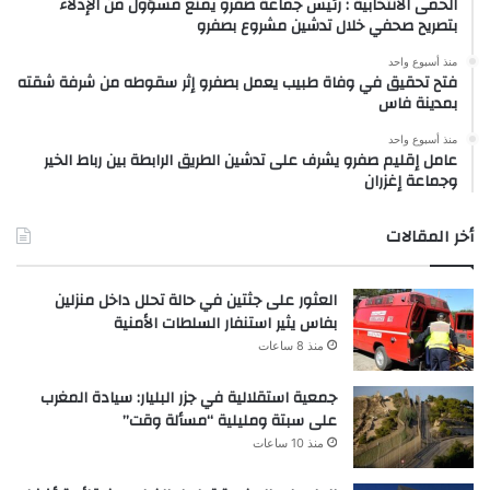
الحمى الانتخابية : رئيس جماعة صفرو يمنع مسؤول من الإدلاء
بتصريح صحفي خلال تدشين مشروع بصفرو
منذ أسبوع واحد
فتح تحقيق في وفاة طبيب يعمل بصفرو إثر سقوطه من شرفة شقته
بمدينة فاس
منذ أسبوع واحد
عامل إقليم صفرو يشرف على تدشين الطريق الرابطة بين رباط الخير
وجماعة إغزران
أخر المقالات
العثور على جثتين في حالة تحلل داخل منزلين
بفاس يثير استنفار السلطات الأمنية
منذ 8 ساعات
جمعية استقلالية في جزر البليار: سيادة المغرب
على سبتة ومليلية “مسألة وقت”
منذ 10 ساعات