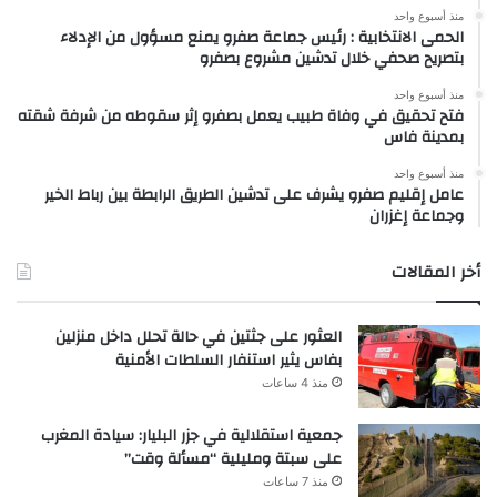
منذ أسبوع واحد
الحمى الانتخابية : رئيس جماعة صفرو يمنع مسؤول من الإدلاء
بتصريح صحفي خلال تدشين مشروع بصفرو
منذ أسبوع واحد
فتح تحقيق في وفاة طبيب يعمل بصفرو إثر سقوطه من شرفة شقته
بمدينة فاس
منذ أسبوع واحد
عامل إقليم صفرو يشرف على تدشين الطريق الرابطة بين رباط الخير
وجماعة إغزران
أخر المقالات
العثور على جثتين في حالة تحلل داخل منزلين
بفاس يثير استنفار السلطات الأمنية
منذ 4 ساعات
جمعية استقلالية في جزر البليار: سيادة المغرب
على سبتة ومليلية “مسألة وقت”
منذ 7 ساعات