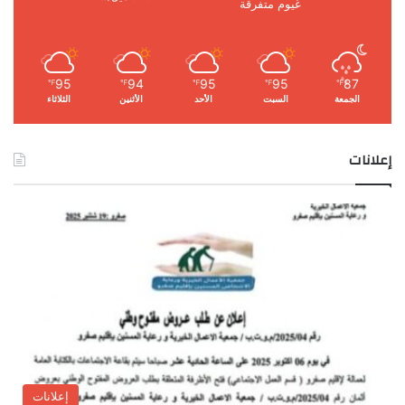
غيوم متفرقة
95
94
95
95
87
℉
℉
℉
℉
℉
الجمعة
السبت
الأحد
الأثنين
الثلاثاء
إعلانات
إعلانات