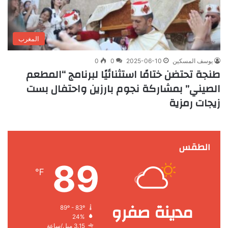
المغرب
يوسف المسكين
2025-06-10
0
0
طنجة تحتضن ختامًا استثنائيًا لبرنامج “المطعم
الصيني” بمشاركة نجوم بارزين واحتفال بست
زيجات رمزية
الطقس
89
℉
مدينة صفرو
89º - 83º
24%
3.15 ميل/ساعة