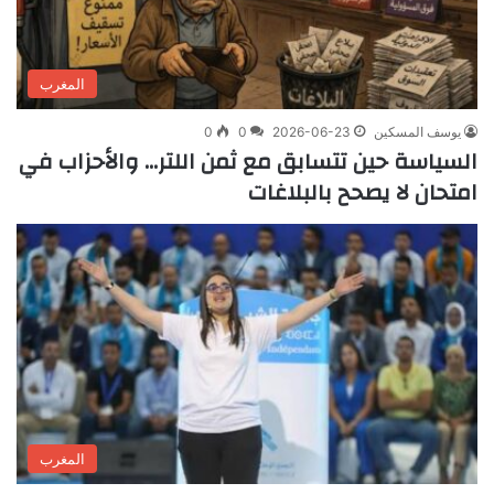
المغرب
يوسف المسكين
2026-06-23
0
0
السياسة حين تتسابق مع ثمن اللتر… والأحزاب في
امتحان لا يصحح بالبلاغات
المغرب