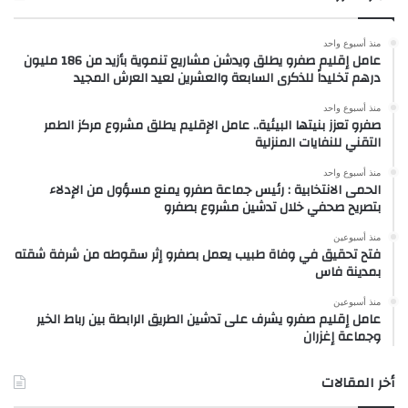
منذ أسبوع واحد
عامل إقليم صفرو يطلق ويدشن مشاريع تنموية بأزيد من 186 مليون
درهم تخليداً للذكرى السابعة والعشرين لعيد العرش المجيد
منذ أسبوع واحد
صفرو تعزز بنيتها البيئية.. عامل الإقليم يطلق مشروع مركز الطمر
التقني للنفايات المنزلية
منذ أسبوع واحد
الحمى الانتخابية : رئيس جماعة صفرو يمنع مسؤول من الإدلاء
بتصريح صحفي خلال تدشين مشروع بصفرو
منذ أسبوعين
فتح تحقيق في وفاة طبيب يعمل بصفرو إثر سقوطه من شرفة شقته
بمدينة فاس
منذ أسبوعين
عامل إقليم صفرو يشرف على تدشين الطريق الرابطة بين رباط الخير
وجماعة إغزران
أخر المقالات