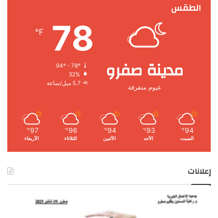
الطقس
78
℉
مدينة صفرو
94º - 78º
32%
5.7 ميل/ساعة
غيوم متفرقة
97
96
94
93
94
℉
℉
℉
℉
℉
السبت
الأحد
الأثنين
الثلاثاء
الأربعاء
إعلانات