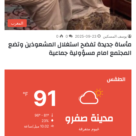
المغرب
يوسف المسكين
2025-09-23
0
0
مأساة جديدة تفضح استغلال المشعوذين وتضع
المجتمع امام مسؤولية جماعية
الطقس
91
℉
مدينة صفرو
96º - 81º
23%
10.02 ميل/ساعة
غيوم متفرقة