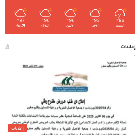
97
96
96
93
96
℉
℉
℉
℉
℉
السبت
الأحد
الأثنين
الثلاثاء
الأربعاء
إعلانات
إعلانات