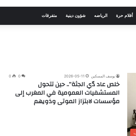
أقلام حرة
الرياضه
شؤون دينية
متفرقات
يوسف المسكين
2026-05-11
0
0
خلص عاد دّي الجثة”.. حين تتحول
المستشفيات العمومية في المغرب إلى
مؤسسات لابتزاز الموتى وذويهم
ب