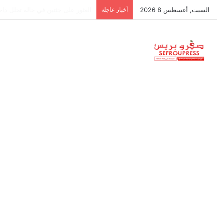
السبت, أغسطس 8 2026
أخبار عاجلة
جمعية استقلالية في جزر البليار: س