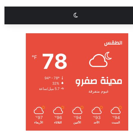
الوضع المظلم
الطقس
78
℉
مدينة صفرو
94º - 78º
32%
5.7 ميل/ساعة
غيوم متفرقة
97
96
94
93
94
℉
℉
℉
℉
℉
السبت
الأحد
الأثنين
الثلاثاء
الأربعاء