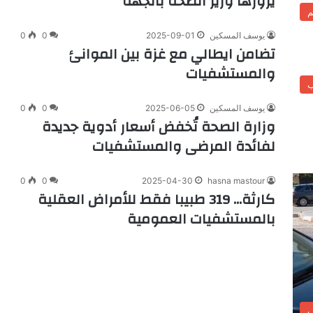
يزورها وزير الصحة بالجهة
م
يوسف المسكين
2025-09-01
0
0
تضامن ايطالي مع غزة بين الموانئ
والمستشفيات
ب
يوسف المسكين
2025-06-05
0
0
وزارة الصحة تُخفض أسعار أدوية جديدة
لفائدة المرضى والمستشفيات
0
0
2025-04-30
hasna mastour
كارثة… 319 طبيبا فقط للأمراض العقلية
بالمستشفيات العمومية
ب