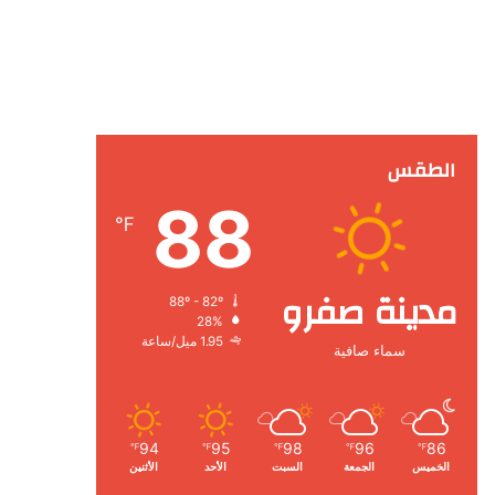
الطقس
88
℉
مدينة صفرو
88º - 82º
28%
1.95 ميل/ساعة
سماء صافية
94
95
98
96
86
℉
℉
℉
℉
℉
الخميس
الجمعة
السبت
الأحد
الأثنين