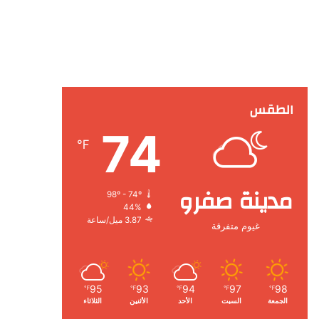
الطقس
74
℉
مدينة صفرو
98º - 74º
44%
3.87 ميل/ساعة
غيوم متفرقة
95
93
94
97
98
℉
℉
℉
℉
℉
الجمعة
السبت
الأحد
الأثنين
الثلاثاء