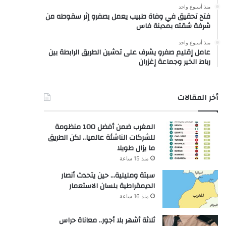
منذ أسبوع واحد
فتح تحقيق في وفاة طبيب يعمل بصفرو إثر سقوطه من
شرفة شقته بمدينة فاس
منذ أسبوع واحد
عامل إقليم صفرو يشرف على تدشين الطريق الرابطة بين
رباط الخير وجماعة إغزران
أخر المقالات
المغرب ضمن أفضل 100 منظومة
للشركات الناشئة عالميا.. لكن الطريق
ما يزال طويلا
منذ 15 ساعة
سبتة ومليلية… حين يتحدث أنصار
الديمقراطية بلسان الاستعمار
منذ 16 ساعة
ثلاثة أشهر بلا أجور.. معاناة حراس