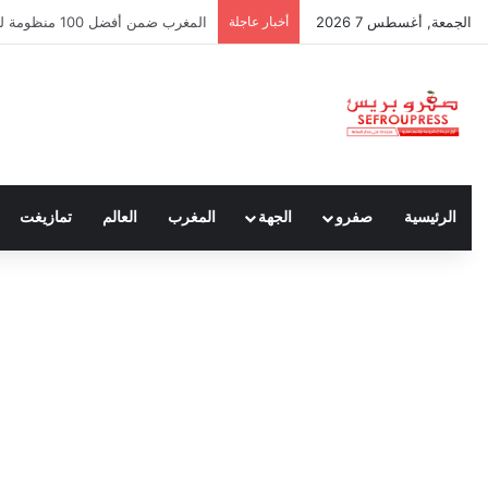
الجمعة, أغسطس 7 2026
أخبار عاجلة
سبتة ومليلية… حين يتحدث أنصار الد
الرئيسية
صفرو
الجهة
المغرب
العالم
تمازيغت